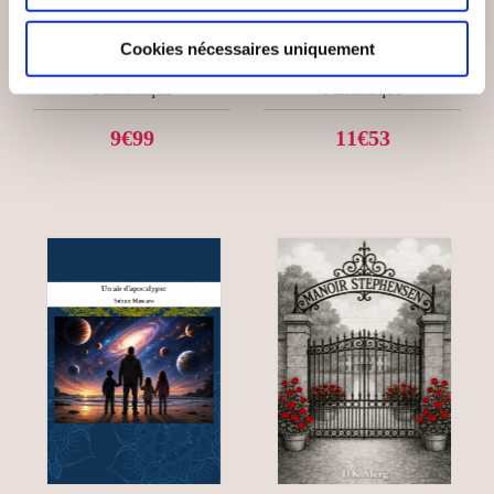
DARK SHADOW, LE
LES ROYAUMES DE
SPECTRE DES
LA PIERRE BLANCHE
Cookies nécessaires uniquement
TÉNÈBRES.
Fantastique
Fantastique
9€99
11€53