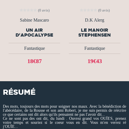
(0 avis)
(0 avis)
Sabine Mascaro
D.K Alerg
UN AIR
LE MANOIR
D'APOCALYPSE
STEPHENSEN
Fantastique
Fantastique
18€87
19€43
RÉSUMÉ
Des mots, toujours des mots pour soigner nos maux. Avec la bénédiction de
l'abécédaire, de la Rousse et son ami Robert, je me suis permis de réécrire
ce que certains ont dit alors qu'ils pensaient ne pas l'avoir dit...
Ce ne sont pas des ont dit, du lundi . Ouvrez grand vos OUÏES, prenez
votre temps et souriez si le coeur vous en dit. Vous m'en verrez ré
j'OUÏE...