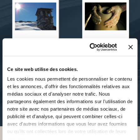
Antoine QUESSON, alias
Antoine QUESSON alias
Quantinosse.
Quantinosse
Ce site web utilise des cookies.
ABECEDAIRE,
C'EST BIEN L'...OUÏE.
CHEMINONS
Les cookies nous permettent de personnaliser le contenu
ENSEMBLE.
et les annonces, d'offrir des fonctionnalités relatives aux
litterature-humoristique
médias sociaux et d'analyser notre trafic. Nous
inclassable
partageons également des informations sur l'utilisation de
15€00
notre site avec nos partenaires de médias sociaux, de
17€90
publicité et d'analyse, qui peuvent combiner celles-ci
avec d'autres informations que vous leur avez fournies
ou qu'ils ont collectées lors de votre utilisation de leurs
services.