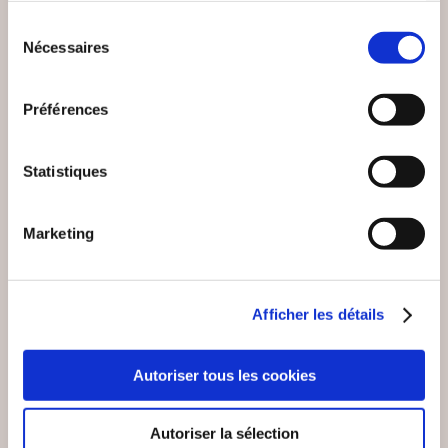
VOUS AIMEREZ AUSSI
Sélection
Nécessaires
du
consentement
Préférences
Statistiques
Marketing
Afficher les détails
Autoriser tous les cookies
(0 avis)
(0 avis)
DUPONT Tatiana chero
Marc Gérémie
Autoriser la sélection
kee