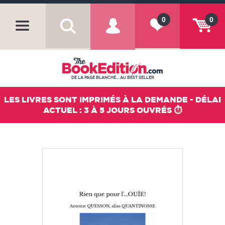
0
0
DE LA PAGE BLANCHE... AU BEST SELLER
LES LIVRES SONT IMPRIMÉS À LA DEMANDE - DÉLAI
ACTUEL : 3 À 5 JOURS OUVRÉS ⏱️