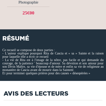
Photographie
25€00
RÉSUMÉ
Ce recueil se compose de deux parties :
- L'auteur explique pourquoi Rita de Cascia et « sa » Sainte et la raison
pour laquelle elle a écrit ce recueil
- La vie de Rita est à l'image de la nôtre, pas facile et qui demande du
courage, de la patience ' beaucoup d'amour. Sa dévotion et son amour pour
son Divin Maître, sa vie d'épouse et de mère et enfin sa vie de religieuse au
monastère de Cascia avant de mourir dans la Sainteté.
Et pour terminer quelques prières pour des causes « désespérées »
AVIS DES LECTEURS