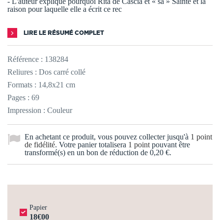
- L'auteur explique pourquoi Rita de Cascia et « sa » Sainte et la
raison pour laquelle elle a écrit ce rec
LIRE LE RÉSUMÉ COMPLET
Référence :
138284
Reliures : Dos carré collé
Formats : 14,8x21 cm
Pages : 69
Impression : Couleur
En achetant ce produit, vous pouvez collecter jusqu'à
1
point
de fidélité
. Votre panier totalisera
1
point
pouvant être
transformé(s) en un bon de réduction de
0,20 €
.
Papier
18€00