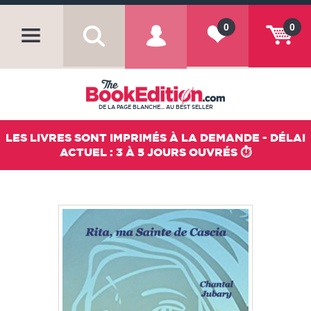
0
0
DE LA PAGE BLANCHE... AU BEST SELLER
LES LIVRES SONT IMPRIMÉS À LA DEMANDE - DÉLAI
ACTUEL : 3 À 5 JOURS OUVRÉS ⏱️