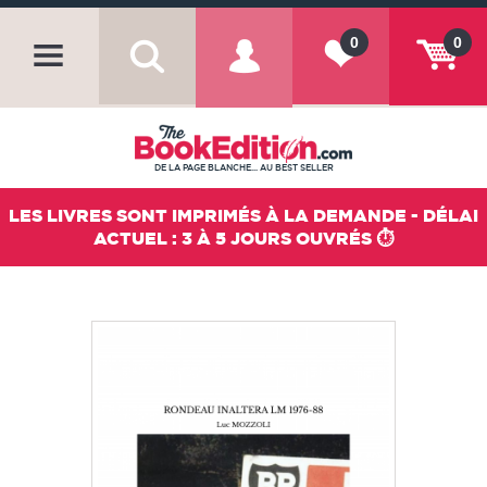
0
0
DE LA PAGE BLANCHE... AU BEST SELLER
LES LIVRES SONT IMPRIMÉS À LA DEMANDE - DÉLAI
ACTUEL : 3 À 5 JOURS OUVRÉS ⏱️