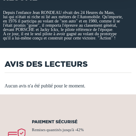
Depuis l'enfance Jean RONDEAU rêvait des 24 Heures du Mans,
lui qui n'était ni riche ni lié aux métiers de l'Automobile. Qu'importe,
en 1976 il participa au volant de "son auto" et en 1980, comme il se
l'était promis "gosse", il remporta l'épreuve au classement général,
devant PORSCHE et Jacky Ickx, le pilote référence de l'époque.
A ce jour, il est le seul pilote à avoir gagné au volant du prototype
qu'il a lui-même conçu et construit pour cette victoire. "Action" !
AVIS DES LECTEURS
Aucun avis n'a été publié pour le moment.
PAIEMENT SÉCURISÉ
Remises quantités jusqu'à -42%