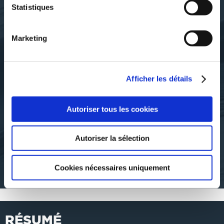
Statistiques
Marketing
Afficher les détails
\"Lucky Mosley\"
\"Lucky Mosley\"
LES CAHIERS DE
LES CAHIERS DE
Autoriser tous les cookies
PROTOS HS8
PROTOS HS9
Autoriser la sélection
sports-
sports-
21€50
21€50
Cookies nécessaires uniquement
RÉSUMÉ