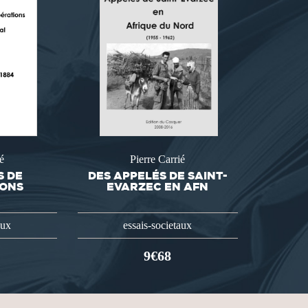
é
Pierre Carrié
S DE
DES APPELÉS DE SAINT-
IONS
EVARZEC EN AFN
aux
essais-societaux
9€68