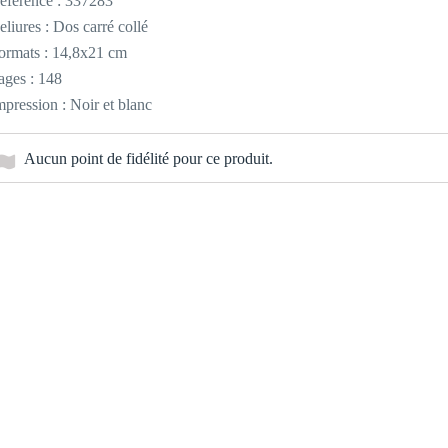
éférence :
337283
eliures : Dos carré collé
ormats : 14,8x21 cm
ages : 148
mpression : Noir et blanc
Aucun point de fidélité pour ce produit.