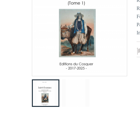
R
R
F
P
I