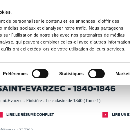
okies.
PUBLIER UN LIVRE
LIBRAIRIE
t de personnaliser le contenu et les annonces, d'offrir des
aux médias sociaux et d'analyser notre trafic. Nous partageons
 sur l'utilisation de notre site avec nos partenaires de médias
nt-Evarzec - 1840-1846
'analyse, qui peuvent combiner celles-ci avec d'autres informatio
qu'ils ont collectées lors de votre utilisation de leurs services.
T IMPRIMÉS À LA DEMANDE - DÉLAI ACTUEL : 3 À 5 
Préférences
Statistiques
Market
ierre Carrié
SAINT-EVARZEC - 1840-1846
aint-Evarzec - Finistère - Le cadastre de 1840 (Tome 1)
LIRE LE RÉSUMÉ COMPLET
LIRE UN 