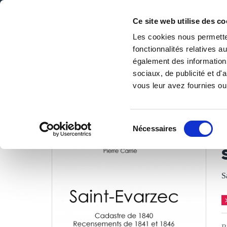
Ce site web utilise des co
Les cookies nous permetten
fonctionnalités relatives 
DE LA PAGE BLANCHE... AU BEST SELLER
également des informations
Accueil
/
Tous les livres
/
Essais
/
Essais historiques
/
Sai
sociaux, de publicité et d
vous leur avez fournies ou 
LES LIVRES SON
Sélection
Nécessaires
du
P
consentement
S