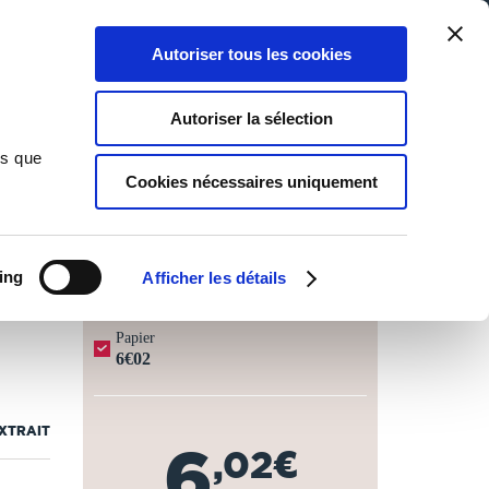
Qui sommes-nous ?
Nous contacter
Blog
Aide
0
0
Autoriser tous les cookies
Rechercher
Connexion
Ma liste
Panier
Autoriser la sélection
ns que
Cookies nécessaires uniquement
JOURS OUVRÉS ⏱️
ing
Afficher les détails
Papier
6€02
EXTRAIT
6
,02€