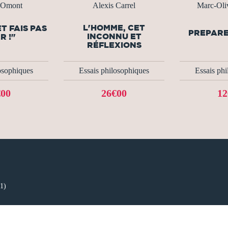
 Omont
Alexis Carrel
Marc-Oliv
L'HOMME, CET
T FAIS PAS
PREPARE
INCONNU ET
R !"
RÉFLEXIONS
osophiques
Essais philosophiques
Essais ph
€00
26€00
12
 1)