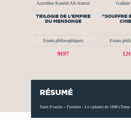
Azzedine Kaamil Aït-Ameur
Guilain
TRILOGIE DE L’EMPIRE
"SOUFFRE E
DU MENSONGE
CHIE
Essais philosophiques
Essais phil
9€97
12
RÉSUMÉ
Saint-Evarzec - Finistère - Le cadastre de 1840 (Tome