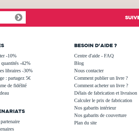
SUIV
ES
BESOIN D'AIDE ?
ter -10%
Centre d'aide - FAQ
 quantités -42%
Blog
s libraires -30%
Nous contacter
ge : partagez 5€
Comment publier un livre ?
e de fidélité
Comment acheter un livre ?
adeau
Délais de fabrication et livraison
Calculer le prix de fabrication
Nos gabarits intérieur
ENARIATS
Nos gabarits de couverture
partenaire
Plan du site
enaires