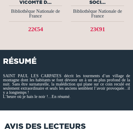
VICOMTÉ D...
SOCI...
Bibliothèque Nationale de
Bibliothèque Nationale de
France
France
22€54
23€91
RÉSUMÉ
SAINT PAUL LES CARPATES décrit les tourments d’un village de
montagne dont les habitants se font dévorer un à un au plus profond de la
nuit. Sans être surnaturelle, la malédiction qui plane sur ce coin reculé est
seulement extraordinaire et seuls les anciens semblent l’avoir provoquée...il
y a longtemps !
L’heure où je hais le noir !...En résumé.
AVIS DES LECTEURS