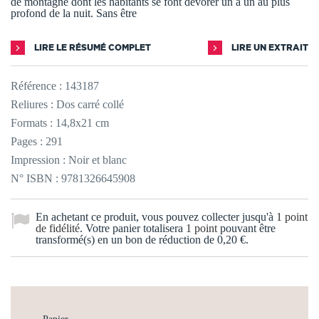
de montagne dont les habitants se font dévorer un à un au plus
profond de la nuit. Sans être
LIRE LE RÉSUMÉ COMPLET
LIRE UN EXTRAIT
Référence :
143187
Reliures : Dos carré collé
Formats : 14,8x21 cm
Pages : 291
Impression : Noir et blanc
N° ISBN : 9781326645908
En achetant ce produit, vous pouvez collecter jusqu'à
1
point
de fidélité
. Votre panier totalisera
1
point
pouvant être
transformé(s) en un bon de réduction de
0,20 €
.