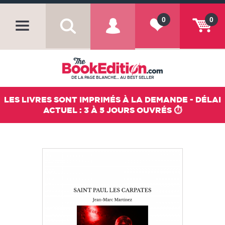
0
0
DE LA PAGE BLANCHE... AU BEST SELLER
LES LIVRES SONT IMPRIMÉS À LA DEMANDE - DÉLAI
ACTUEL : 3 À 5 JOURS OUVRÉS ⏱️