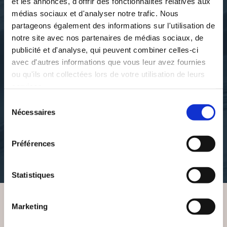
et les annonces, d'offrir des fonctionnalités relatives aux
médias sociaux et d'analyser notre trafic. Nous
partageons également des informations sur l'utilisation de
notre site avec nos partenaires de médias sociaux, de
publicité et d'analyse, qui peuvent combiner celles-ci
avec d'autres informations que vous leur avez fournies
ou qu'ils ont collectées lors de votre utilisation de leurs
services.
Jean-Marc Martinez
Sélection
LE VIEUX DE LA VEILLE
Nécessaires
du
consentement
romans
Préférences
13€15
Statistiques
Marketing
VOUS AIMEREZ AUSSI