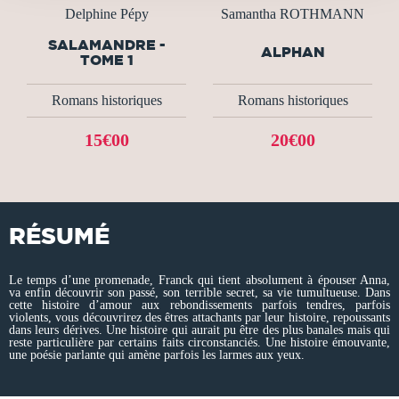
Delphine Pépy
Samantha ROTHMANN
SALAMANDRE -
ALPHAN
TOME 1
Romans historiques
Romans historiques
15€00
20€00
RÉSUMÉ
Le temps d’une promenade, Franck qui tient absolument à épouser Anna,
va enfin découvrir son passé, son terrible secret, sa vie tumultueuse. Dans
cette histoire d’amour aux rebondissements parfois tendres, parfois
violents, vous découvrirez des êtres attachants par leur histoire, repoussants
dans leurs dérives. Une histoire qui aurait pu être des plus banales mais qui
reste particulière par certains faits circonstanciés. Une histoire émouvante,
une poésie parlante qui amène parfois les larmes aux yeux.