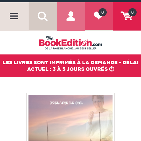
0
0
DE LA PAGE BLANCHE... AU BEST SELLER
LES LIVRES SONT IMPRIMÉS À LA DEMANDE - DÉLAI
ACTUEL : 3 À 5 JOURS OUVRÉS ⏱️