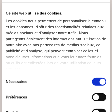
Ce site web utilise des cookies.
Les cookies nous permettent de personnaliser le contenu
et les annonces, d'offrir des fonctionnalités relatives aux
médias sociaux et d'analyser notre trafic. Nous
partageons également des informations sur l'utilisation de
notre site avec nos partenaires de médias sociaux, de
publicité et d'analyse, qui peuvent combiner celles-ci
avec d'autres informations que vous leur avez fournies
ou qu'ils ont collectées lors de votre utilisation de leurs
services.
Sélection
Nécessaires
du
(0 avis)
(0 avis)
consentement
Jacquy Mengal
Boris Vasovitch
Préférences
LES CONTES DE
UN POÈTE AU
MIRAFLORES - TOME
PALAIS
2