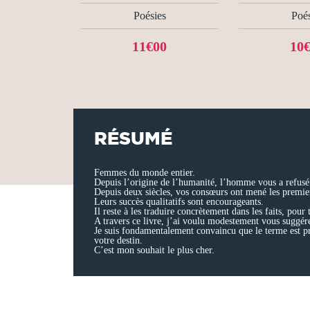
Poésies
Poés
11€00
10
RÉSUMÉ
Femmes du monde entier.
Depuis l’origine de l’humanité, l’homme vous a refusé 
Depuis deux siècles, vos consœurs ont mené les premier
Leurs succès qualitatifs sont encourageants.
Il reste à les traduire concrètement dans les faits, pou
A travers ce livre, j’ai voulu modestement vous suggér
Je suis fondamentalement convaincu que le terme est pro
votre destin.
C’est mon souhait le plus cher.