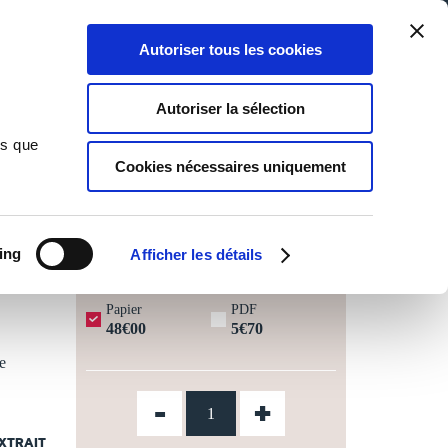
Qui sommes-nous ?
Nous contacter
Blog
Aide
0
0
Autoriser tous les cookies
Rechercher
Connexion
Ma liste
Panier
Autoriser la sélection
ns que
Cookies nécessaires uniquement
JOURS OUVRÉS ⏱️
ing
Afficher les détails
Papier
PDF
48€00
5€70
e
-
+
EXTRAIT