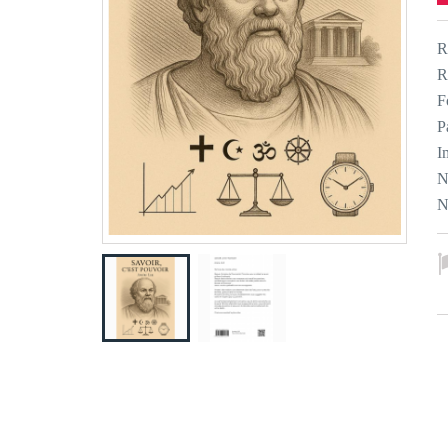
R
R
F
P
I
N
N