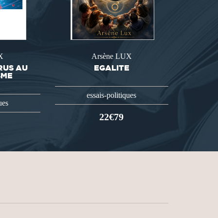
X
Arsène LUX
RUS AU
EGALITE
SME
essais-politiques
ues
22€79