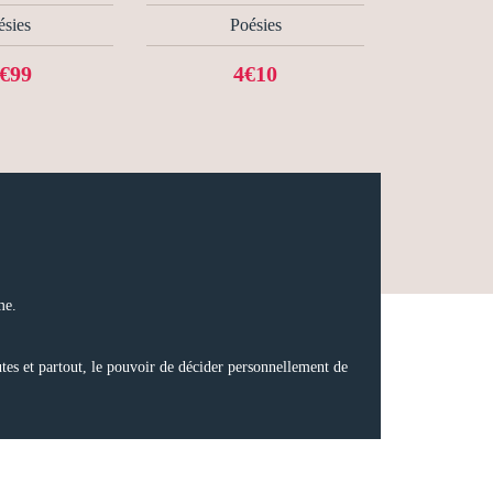
ésies
Poésies
€99
4€10
me.
utes et partout, le pouvoir de décider personnellement de