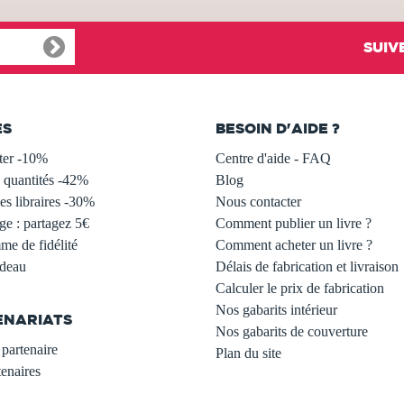
SUIV
ES
BESOIN D'AIDE ?
ter -10%
Centre d'aide - FAQ
 quantités -42%
Blog
s libraires -30%
Nous contacter
ge : partagez 5€
Comment publier un livre ?
e de fidélité
Comment acheter un livre ?
adeau
Délais de fabrication et livraison
Calculer le prix de fabrication
Nos gabarits intérieur
ENARIATS
Nos gabarits de couverture
partenaire
Plan du site
enaires