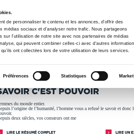
okies.
PUBLIER UN LIVRE
LIBRAIRIE
t de personnaliser le contenu et les annonces, d'offrir des
aux médias sociaux et d'analyser notre trafic. Nous partageons
 sur l'utilisation de notre site avec nos partenaires de médias
tualité
/
SAVOIR C'EST POUVOIR
'analyse, qui peuvent combiner celles-ci avec d'autres informatio
qu'ils ont collectées lors de votre utilisation de leurs services.
T IMPRIMÉS À LA DEMANDE - DÉLAI ACTUEL : 3 À 5 
Préférences
Statistiques
Market
ARSENE LUX
SAVOIR C'EST POUVOIR
emmes du monde entier.
epuis l’origine de l’humanité, l’homme vous a refusé le savoir et donc l
ouvoir.
epuis deux siècles, vos consœurs ont me
LIRE LE RÉSUMÉ COMPLET
LIRE UN 