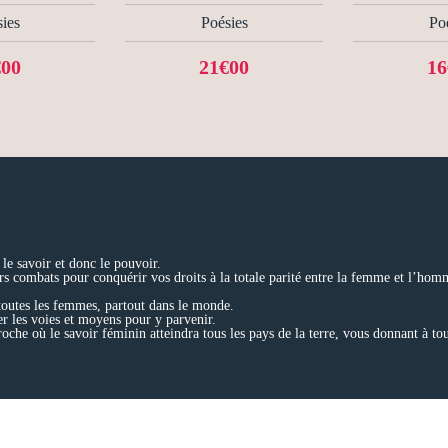
ies
Poésies
Po
€00
21€00
16
le savoir et donc le pouvoir.
s combats pour conquérir vos droits à la totale parité entre la femme et l’hom
r toutes les femmes, partout dans le monde.
er les voies et moyens pour y parvenir.
che où le savoir féminin atteindra tous les pays de la terre, vous donnant à to