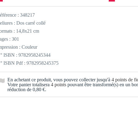
éférence :
348217
eliures : Dos carré collé
ormats : 14,8x21 cm
ages : 301
mpression : Couleur
° ISBN : 9782958245344
° ISBN Pdf : 9782958245375
En achetant ce produit, vous pouvez collecter jusqu'à
4
points de fid
Votre panier totalisera
4
points
pouvant être transformé(s) en un bo
réduction de
0,80 €
.