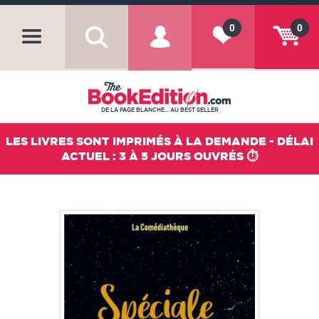
0
0
DE LA PAGE BLANCHE... AU BEST SELLER
LES LIVRES SONT IMPRIMÉS À LA DEMANDE - DÉLAI
ACTUEL : 3 À 5 JOURS OUVRÉS ⏱️