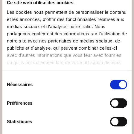
Ce site web utilise des cookies.
Les cookies nous permettent de personnaliser le contenu
et les annonces, d'offrir des fonctionnalités relatives aux
médias sociaux et d'analyser notre trafic. Nous
partageons également des informations sur l'utilisation de
notre site avec nos partenaires de médias sociaux, de
publicité et d'analyse, qui peuvent combiner celles-ci
avec d'autres informations que vous leur avez fournies
ou qu'ils ont collectées lors de votre utilisation de leurs
services.
Sélection
Nécessaires
du
consentement
Préférences
(0 avis)
(0 avis)
Hick Pascal
Elodie THOURY
Statistiques
JUSTE UN COACH DE
YOG'AGENDA - 365
BASKETBALL TOME2
JOURS DE YOGA