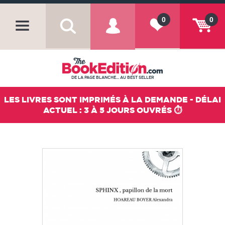
0
0
DE LA PAGE BLANCHE... AU BEST SELLER
LES LIVRES SONT IMPRIMÉS À LA DEMANDE - DÉLAI
ACTUEL : 3 À 5 JOURS OUVRÉS ⏱️