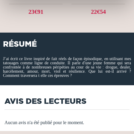
23€91
22€54
RÉSUMÉ
J’ai écrit ce livre inspiré de fait réels de façon épisodique, en utilisant mes
tatouages comme ligne de conduite. Il parle d'une jeune femme qui sera
confrontée à de nombreuses péripéties au cour de sa vie : drogue, dealer,
harcèlement, amour, mort, viol et résilience. Que lui est-il arrivé ?
Comment traversera t elle ces épreuves ?
AVIS DES LECTEURS
Aucun avis n'a été publié pour le moment.