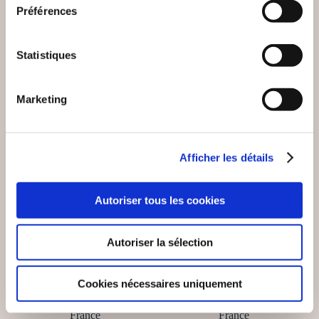
Préférences
Statistiques
Marketing
Afficher les détails
Autoriser tous les cookies
(0 avis)
(0 avis)
Staffe, Blanche (1845-1911)
Autoriser la sélection
RÈGLES DU SAVOIR-
COUTUMES DE LA
VIVRE DANS LA
PRÉVÔTÉ ET
SOCI...
VICOMTÉ D...
Cookies nécessaires uniquement
Bibliothèque Nationale de
Bibliothèque Nationale de
France
France