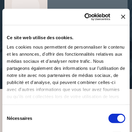
DÉCOUVRIR HOAREAU BOYER
ALEXANDRA
Ce site web utilise des cookies.
Les cookies nous permettent de personnaliser le contenu
et les annonces, d'offrir des fonctionnalités relatives aux
médias sociaux et d'analyser notre trafic. Nous
À PROPOS DE L'AUTEUR
partageons également des informations sur l'utilisation de
notre site avec nos partenaires de médias sociaux, de
Auteur de 29 ans, soigneur animalier. Habite à l'île de la Réunion.
publicité et d'analyse, qui peuvent combiner celles-ci
avec d'autres informations que vous leur avez fournies
ou qu'ils ont collectées lors de votre utilisation de leurs
services.
VOUS AIMEREZ AUSSI
Sélection
Nécessaires
du
consentement