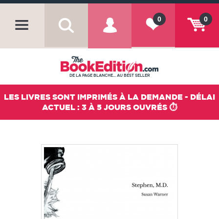
0
0
DE LA PAGE BLANCHE... AU BEST SELLER
LES LIVRES SONT IMPRIMÉS À LA DEMANDE - DÉLAI
ACTUEL : 3 À 5 JOURS OUVRÉS ⏱️