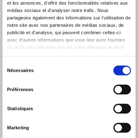
et les annonces, d'offrir des fonctionnalités relatives aux
médias sociaux et d'analyser notre trafic. Nous
partageons également des informations sur l'utilisation de
notre site avec nos partenaires de médias sociaux, de
publicité et d'analyse, qui peuvent combiner celles-ci
avec d'autres informations que vous leur avez fournies
ou qu'ils ont collectées lors de votre utilisation de leurs
services.
Sélection
(0 avis)
(0 avis)
Nécessaires
du
Gilles FIOLET
Patrick BENT
consentement
PAR LA BRÈCHE
JOCASTE 2.0
Préférences
Romans
Romans
Statistiques
19€00
13€00
Marketing