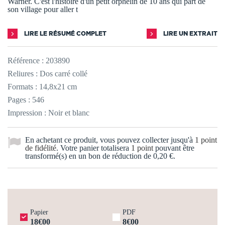
Warner. C'est l'histoire d'un petit orphelin de 10 ans qui part de
son village pour aller t
LIRE LE RÉSUMÉ COMPLET
LIRE UN EXTRAIT
Référence :
203890
Reliures : Dos carré collé
Formats : 14,8x21 cm
Pages : 546
Impression : Noir et blanc
En achetant ce produit, vous pouvez collecter jusqu'à
1
point
de fidélité
. Votre panier totalisera
1
point
pouvant être
transformé(s) en un bon de réduction de
0,20 €
.
Papier
PDF
18€00
8€00