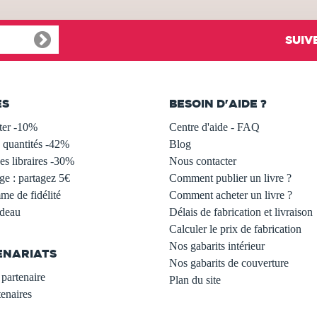
SUIV
ES
BESOIN D'AIDE ?
ter -10%
Centre d'aide - FAQ
 quantités -42%
Blog
s libraires -30%
Nous contacter
ge : partagez 5€
Comment publier un livre ?
e de fidélité
Comment acheter un livre ?
adeau
Délais de fabrication et livraison
Calculer le prix de fabrication
Nos gabarits intérieur
ENARIATS
Nos gabarits de couverture
partenaire
Plan du site
enaires