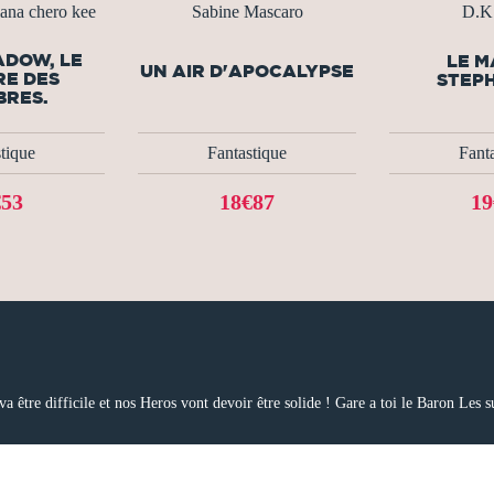
na chero kee
Sabine Mascaro
D.K
ADOW, LE
LE M
UN AIR D'APOCALYPSE
RE DES
STEP
BRES.
tique
Fantastique
Fant
€53
18€87
19
a être difficile et nos Heros vont devoir être solide ! Gare a toi le Baron Les s