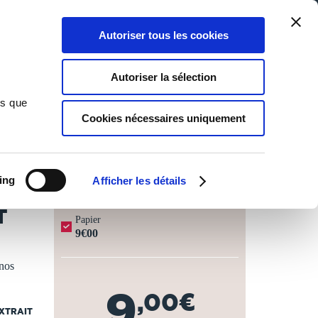
Qui sommes-nous ?
Nous contacter
Blog
Aide
0
0
Autoriser tous les cookies
Rechercher
Connexion
Ma liste
Panier
Autoriser la sélection
ns que
Cookies nécessaires uniquement
JOURS OUVRÉS ⏱️
ing
Afficher les détails
T
Papier
9€00
 nos
9
,00€
EXTRAIT