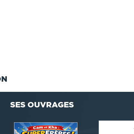
ON
SES OUVRAGES