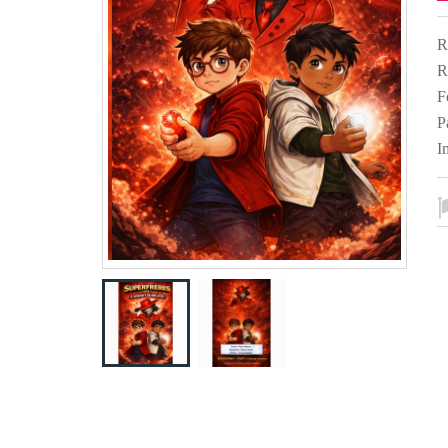
R
R
F
P
I