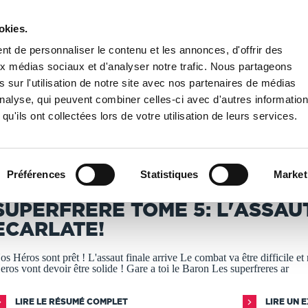
okies.
PUBLIER UN LIVRE
LIBRAIRIE
t de personnaliser le contenu et les annonces, d'offrir des
aux médias sociaux et d'analyser notre trafic. Nous partageons
 sur l'utilisation de notre site avec nos partenaires de médias
/
SuperFrère Tome 5: L'Assaut Ecarlate!
'analyse, qui peuvent combiner celles-ci avec d'autres informatio
qu'ils ont collectées lors de votre utilisation de leurs services.
T IMPRIMÉS À LA DEMANDE - DÉLAI ACTUEL : 3 À 5 
Préférences
Statistiques
Market
ryan Baron
SUPERFRÈRE TOME 5: L'ASSAU
ECARLATE!
os Héros sont prêt ! L'assaut finale arrive Le combat va être difficile et
eros vont devoir être solide ! Gare a toi le Baron Les superfreres ar
LIRE LE RÉSUMÉ COMPLET
LIRE UN 