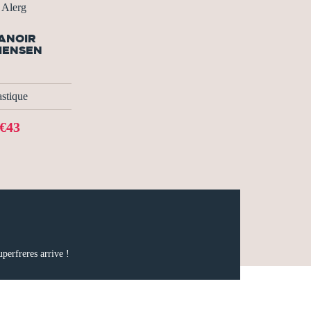
 Alerg
ANOIR
HENSEN
astique
€43
uperfreres arrive !