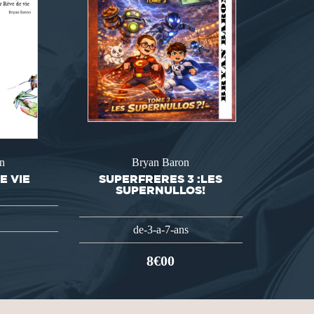
n
Bryan Baron
E VIE
SUPERFRERES 3 :LES
SUPERNULLOS!
de-3-a-7-ans
8€00