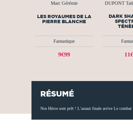
Marc Gérémie
DUPONT Tatia
DARK SH
LES ROYAUMES DE LA
SPECT
PIERRE BLANCHE
TÉNÈ
Fantastique
Fantas
9€99
11
RÉSUMÉ
Nos Héros sont prêt ! L'assaut finale arrive Le combat v