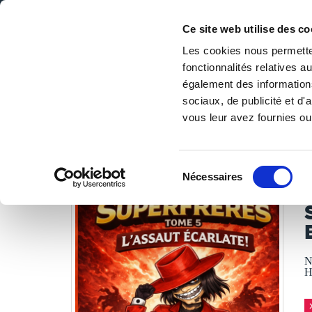
Ce site web utilise des co
Les cookies nous permetten
fonctionnalités relatives 
DE LA PAGE BLANCHE... AU BEST SELLER
également des informations
Accueil
/
Tous les livres
/
Jeunesse & ados
/
De 8 à 12 ans
sociaux, de publicité et d
vous leur avez fournies ou 
LES LIVRES SON
Sélection
Nécessaires
du
B
consentement
N
H