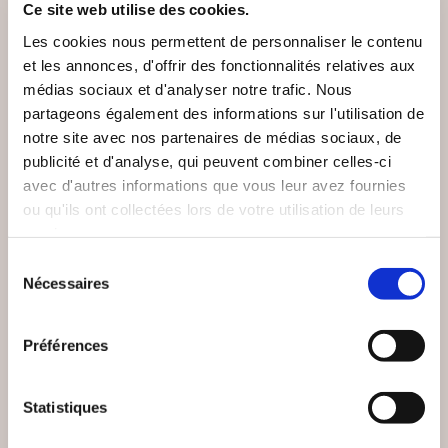
Ce site web utilise des cookies.
Les cookies nous permettent de personnaliser le contenu
et les annonces, d'offrir des fonctionnalités relatives aux
médias sociaux et d'analyser notre trafic. Nous
partageons également des informations sur l'utilisation de
notre site avec nos partenaires de médias sociaux, de
publicité et d'analyse, qui peuvent combiner celles-ci
avec d'autres informations que vous leur avez fournies
ou qu'ils ont collectées lors de votre utilisation de leurs
services.
Sélection
Nécessaires
du
consentement
Préférences
(0 avis)
(20 avis)
Annik FLOUR
Anne Réveillion
Statistiques
LE COMBAT POUR
MA VIE À VOIX NUE