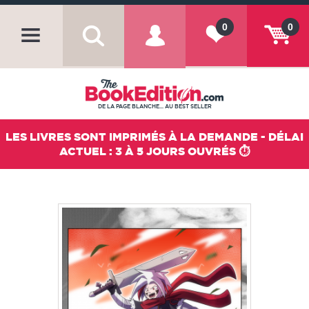
0
0
DE LA PAGE BLANCHE... AU BEST SELLER
LES LIVRES SONT IMPRIMÉS À LA DEMANDE - DÉLAI
ACTUEL : 3 À 5 JOURS OUVRÉS ⏱️