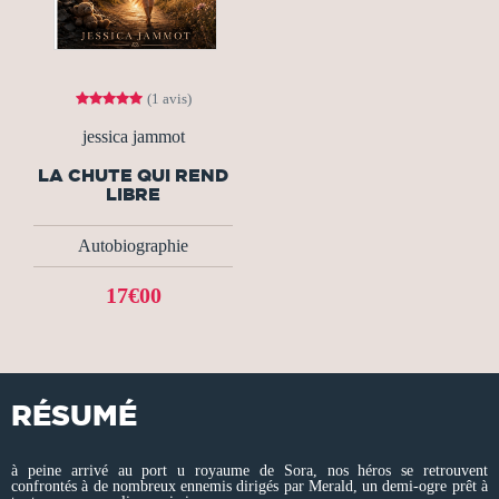
(1 avis)
jessica jammot
LA CHUTE QUI REND
LIBRE
Autobiographie
17€00
RÉSUMÉ
à peine arrivé au port u royaume de Sora, nos héros se retrouvent
confrontés à de nombreux ennemis dirigés par Merald, un demi-ogre prêt à