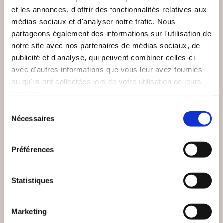
et les annonces, d'offrir des fonctionnalités relatives aux
médias sociaux et d'analyser notre trafic. Nous
partageons également des informations sur l'utilisation de
notre site avec nos partenaires de médias sociaux, de
publicité et d'analyse, qui peuvent combiner celles-ci
avec d'autres informations que vous leur avez fournies
ou qu'ils ont collectées lors de votre utilisation de leurs
services.
Sélection
Nécessaires
du
consentement
(0 avis)
(0 avis)
Préférences
Lucas Bemben
Cindy Favier
MÉTA'FORT OU
LES AVENTURES DE
HISTOIRES POUR
CAROLINE
Statistiques
ÊTRE FORT
De 8 à 12 ans
De 8 à 12 ans
Marketing