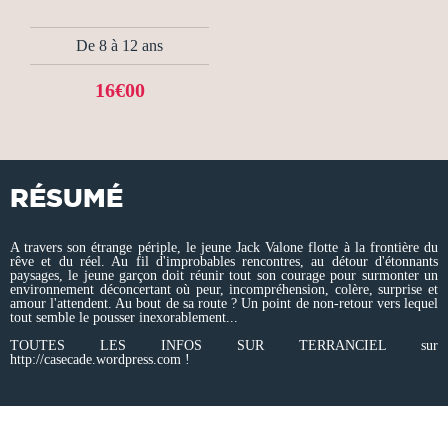
De 8 à 12 ans
16€00
RÉSUMÉ
A travers son étrange périple, le jeune Jack Valone flotte à la frontière du
rêve et du réel. Au fil d'improbables rencontres, au détour d'étonnants
paysages, le jeune garçon doit réunir tout son courage pour surmonter un
environnement déconcertant où peur, incompréhension, colère, surprise et
amour l'attendent. Au bout de sa route ? Un point de non-retour vers lequel
tout semble le pousser inexorablement...
TOUTES LES INFOS SUR TERRANCIEL sur
http://casecade.wordpress.com !