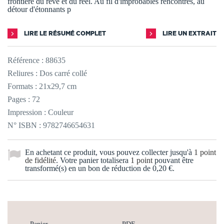
frontière du rêve et du réel. Au fil d'improbables rencontres, au
détour d'étonnants p
LIRE LE RÉSUMÉ COMPLET
LIRE UN EXTRAIT
Référence :
88635
Reliures : Dos carré collé
Formats : 21x29,7 cm
Pages : 72
Impression : Couleur
N° ISBN : 9782746654631
En achetant ce produit, vous pouvez collecter jusqu'à
1
point
de fidélité
. Votre panier totalisera
1
point
pouvant être
transformé(s) en un bon de réduction de
0,20 €
.