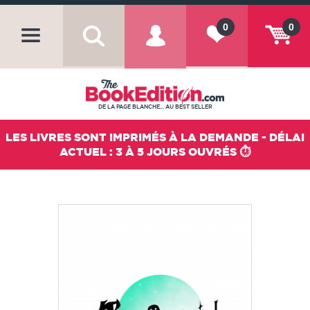
0
0
DE LA PAGE BLANCHE... AU BEST SELLER
LES LIVRES SONT IMPRIMÉS À LA DEMANDE - DÉLAI
ACTUEL : 3 À 5 JOURS OUVRÉS ⏱️