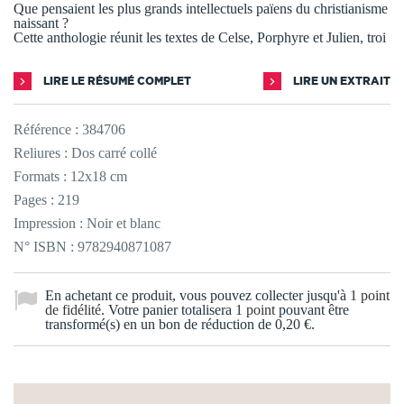
Que pensaient les plus grands intellectuels païens du christianisme
naissant ?
Cette anthologie réunit les textes de Celse, Porphyre et Julien, troi
LIRE LE RÉSUMÉ COMPLET
LIRE UN EXTRAIT
Référence :
384706
Reliures : Dos carré collé
Formats : 12x18 cm
Pages : 219
Impression : Noir et blanc
N° ISBN : 9782940871087
En achetant ce produit, vous pouvez collecter jusqu'à
1
point
de fidélité
. Votre panier totalisera
1
point
pouvant être
transformé(s) en un bon de réduction de
0,20 €
.