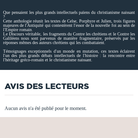
Que pensaient les plus grands intellectuels païens du christianisme naissant
?
Cette anthologie réunit les textes de Celse, Porphyre et Julien, trois figures
majeures de l'Antiquité qui contestèrent l'essor de la nouvelle foi au sein de
l'Empire romain.
Le Discours véritable, les fragments du Contre les chrétiens et le Contre les
Galiléens nous sont parvenus de manière fragmentaire, préservés par les
réponses mêmes des auteurs chrétiens qui les combattaient.
Témoignages exceptionnels d'un monde en mutation, ces textes éclairent
l'un des plus grands débats intellectuels de l'histoire : la rencontre entre
l'héritage gréco-romain et le christianisme naissant.
AVIS DES LECTEURS
Aucun avis n'a été publié pour le moment.