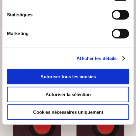
Jonathan Aventin
Fabienne Hérode
LE CHOIX
Statistiques
L'APPORT SPIRITUEL
APPARTIENT À
CHACUN
Marketing
Epanouissement personnel
Epanouissement personnel
10€00
19€90
Afficher les détails
Autoriser tous les cookies
Autoriser la sélection
Cookies nécessaires uniquement