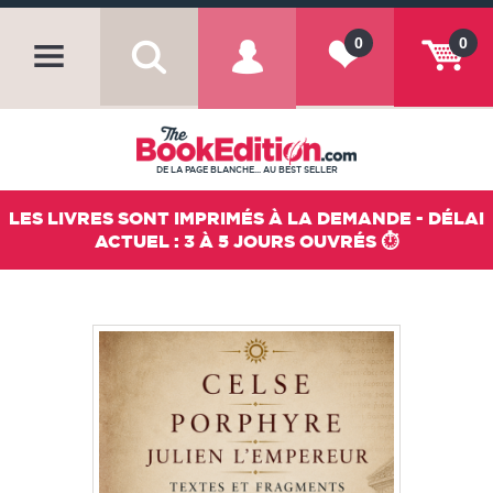
0
0
DE LA PAGE BLANCHE... AU BEST SELLER
LES LIVRES SONT IMPRIMÉS À LA DEMANDE - DÉLAI
ACTUEL : 3 À 5 JOURS OUVRÉS ⏱️