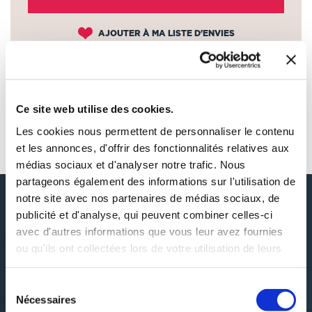
AJOUTER À MA LISTE D'ENVIES
Ce site web utilise des cookies.
AUTOUR DE SPINOZA, BARUCH (1632-
Les cookies nous permettent de personnaliser le contenu
1677). AUTEUR DU TEXTE
et les annonces, d'offrir des fonctionnalités relatives aux
médias sociaux et d'analyser notre trafic. Nous
partageons également des informations sur l'utilisation de
notre site avec nos partenaires de médias sociaux, de
publicité et d'analyse, qui peuvent combiner celles-ci
avec d'autres informations que vous leur avez fournies
DÉCOUVRIR SPINOZA, BARUCH
(1632-1677). AUTEUR DU TEXTE
ou qu'ils ont collectées lors de votre utilisation de leurs
services.
Sélection
Nécessaires
du