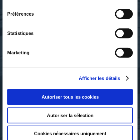
consentement
SES OUVRAGES
Préférences
Statistiques
Marketing
Afficher les détails
Autoriser tous les cookies
Villard de Honnecourt. Auteur
Villard de Honnecourt. Auteur
Autoriser la sélection
du texte
du texte
ALBUM DE VILLARD DE
ALBUM DE VILLARD DE
HONNECOURT,...
HONNECOURT,...
Cookies nécessaires uniquement