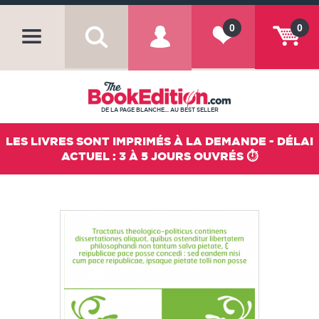
0
0
DE LA PAGE BLANCHE... AU BEST SELLER
LES LIVRES SONT IMPRIMÉS À LA DEMANDE - DÉLAI
ACTUEL : 3 À 5 JOURS OUVRÉS ⏱️