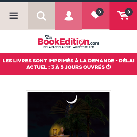
0
0
DE LA PAGE BLANCHE... AU BEST SELLER
LES LIVRES SONT IMPRIMÉS À LA DEMANDE - DÉLAI
ACTUEL : 3 À 5 JOURS OUVRÉS ⏱️