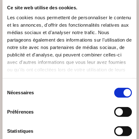
Ce site web utilise des cookies.
Les cookies nous permettent de personnaliser le contenu
et les annonces, d'offrir des fonctionnalités relatives aux
médias sociaux et d'analyser notre trafic. Nous
partageons également des informations sur l'utilisation de
notre site avec nos partenaires de médias sociaux, de
publicité et d'analyse, qui peuvent combiner celles-ci
avec d'autres informations que vous leur avez fournies
ou qu'ils ont collectées lors de votre utilisation de leurs
services.
(0 avis)
(0 avis)
Sélection
Nécessaires
Gilles FIOLET
Simone COLLINE
du
consentement
PAR LA BRÈCHE
SEKOIA
Préférences
Romans
Romans
Statistiques
19€00
8€00