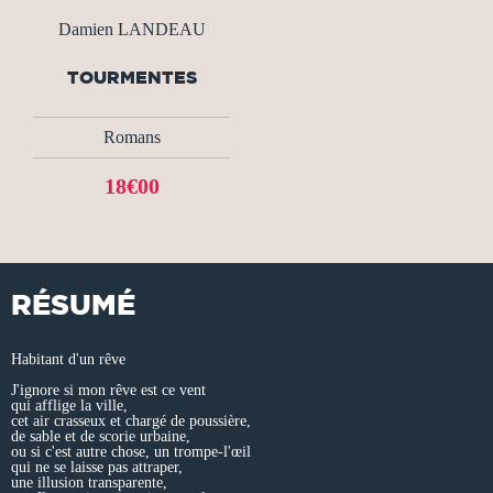
Damien LANDEAU
TOURMENTES
Romans
18€00
RÉSUMÉ
Habitant d'un rêve
J'ignore si mon rêve est ce vent
qui afflige la ville,
cet air crasseux et chargé de poussière,
de sable et de scorie urbaine,
ou si c'est autre chose, un trompe-l'œil
qui ne se laisse pas attraper,
une illusion transparente,