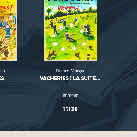
gan
Thierry Morgan
ES
VACHERIES ! LA SUITE...
humour
15€00