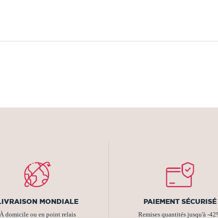
LIVRAISON MONDIALE
PAIEMENT SÉCURISÉ
À domicile ou en point relais
Remises quantités jusqu'à -4