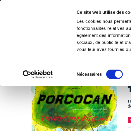
Ce site web utilise des co
Les cookies nous permetten
fonctionnalités relatives 
DE LA PAGE BLANCHE... AU BEST SELLER
également des informations
Accueil
/
Tous les livres
/
BD
/
Humour
/
Travailler pour
sociaux, de publicité et d
vous leur avez fournies ou 
LES LIVRES SON
Sélection
Nécessaires
du
T
consentement
U
d