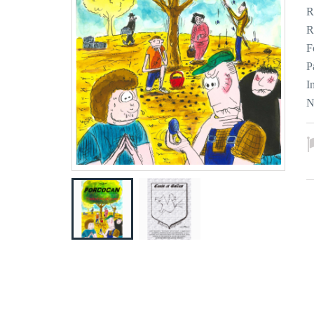
R
R
F
P
I
N