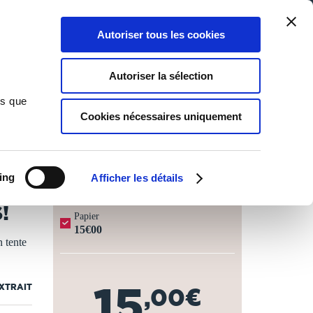
Qui sommes-nous ?
Nous contacter
Blog
Aide
0
0
Autoriser tous les cookies
Rechercher
Connexion
Ma liste
Panier
Autoriser la sélection
ns que
Cookies nécessaires uniquement
JOURS OUVRÉS ⏱️
ing
Afficher les détails
!
Papier
15€00
 tente
15
EXTRAIT
,00€