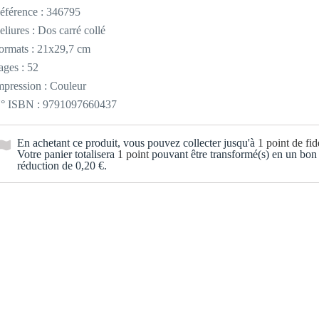
éférence :
346795
eliures : Dos carré collé
ormats : 21x29,7 cm
ages : 52
mpression : Couleur
° ISBN : 9791097660437
En achetant ce produit, vous pouvez collecter jusqu'à
1
point de fidé
Votre panier totalisera
1
point
pouvant être transformé(s) en un bon
réduction de
0,20 €
.