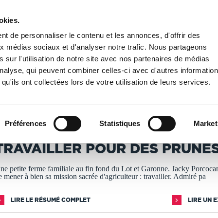
okies.
PUBLIER UN LIVRE
LIBRAIRIE
t de personnaliser le contenu et les annonces, d'offrir des
aux médias sociaux et d'analyser notre trafic. Nous partageons
 sur l'utilisation de notre site avec nos partenaires de médias
 des prunes!
'analyse, qui peuvent combiner celles-ci avec d'autres informatio
qu'ils ont collectées lors de votre utilisation de leurs services.
T IMPRIMÉS À LA DEMANDE - DÉLAI ACTUEL : 3 À 5 
Préférences
Statistiques
Market
hierry Morgan
TRAVAILLER POUR DES PRUNES
ne petite ferme familiale au fin fond du Lot et Garonne. Jacky Porcocan
e mener à bien sa mission sacrée d'agriculteur : travailler. Admiré pa
LIRE LE RÉSUMÉ COMPLET
LIRE UN 