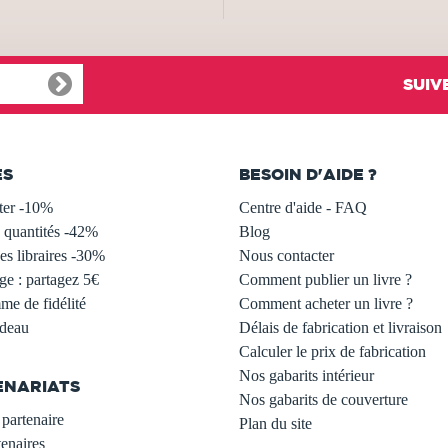
SUIV
ES
BESOIN D'AIDE ?
ter -10%
Centre d'aide - FAQ
 quantités -42%
Blog
s libraires -30%
Nous contacter
ge : partagez 5€
Comment publier un livre ?
e de fidélité
Comment acheter un livre ?
adeau
Délais de fabrication et livraison
Calculer le prix de fabrication
Nos gabarits intérieur
ENARIATS
Nos gabarits de couverture
partenaire
Plan du site
enaires