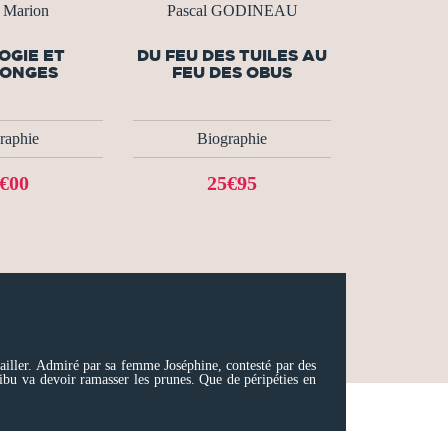
t Marion
Pascal GODINEAU
OGIE ET
DU FEU DES TUILES AU
ONGES
FEU DES OBUS
raphie
Biographie
€00
25€95
vailler. Admiré par sa femme Joséphine, contesté par des
tribu va devoir ramasser les prunes. Que de péripéties en