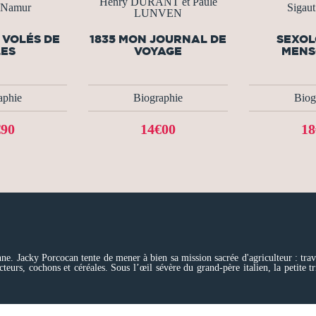
Henry DURANT et Paule
 Namur
Sigau
LUNVEN
 VOLÉS DE
1835 MON JOURNAL DE
SEXOL
LES
VOYAGE
MENS
aphie
Biographie
Biog
€90
14€00
18
ne. Jacky Porcocan tente de mener à bien sa mission sacrée d'agriculteur : tra
acteurs, cochons et céréales. Sous l’œil sévère du grand-père italien, la petite 