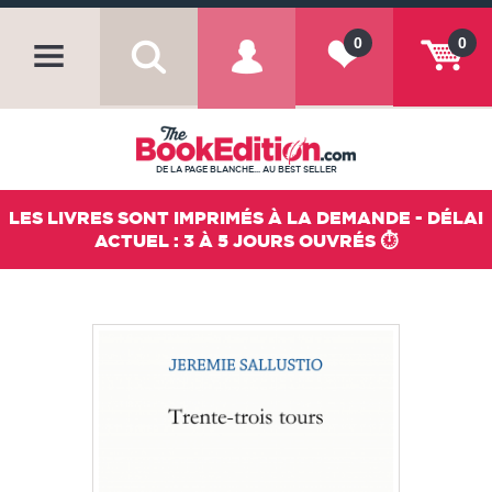
0
0
DE LA PAGE BLANCHE... AU BEST SELLER
LES LIVRES SONT IMPRIMÉS À LA DEMANDE - DÉLAI
ACTUEL : 3 À 5 JOURS OUVRÉS ⏱️