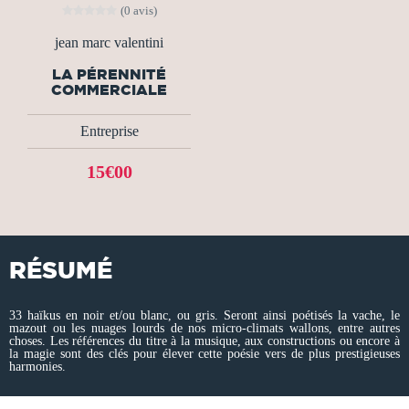
(0 avis)
jean marc valentini
LA PÉRENNITÉ
COMMERCIALE
Entreprise
15€00
RÉSUMÉ
33 haïkus en noir et/ou blanc, ou gris. Seront ainsi poétisés la vache, le
mazout ou les nuages lourds de nos micro-climats wallons, entre autres
choses. Les références du titre à la musique, aux constructions ou encore à
la magie sont des clés pour élever cette poésie vers de plus prestigieuses
harmonies.