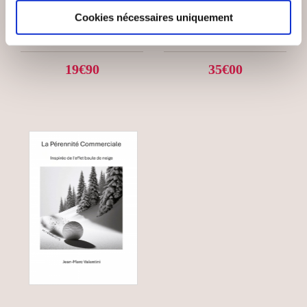
CERTIFICATION IRCA
VOTRE STRATÉGIE
Cookies nécessaires uniquement
9001
DE ...
Entreprise
Entreprise
19€90
35€00