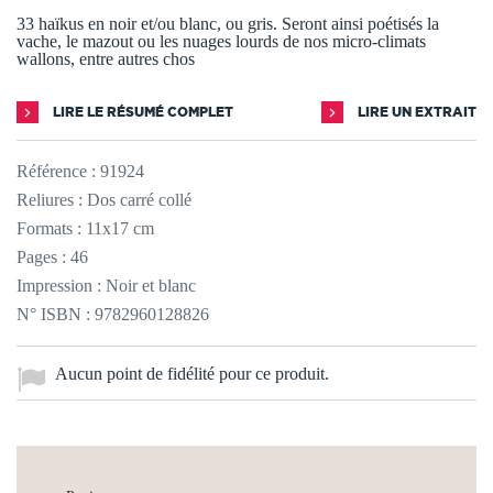
33 haïkus en noir et/ou blanc, ou gris. Seront ainsi poétisés la
vache, le mazout ou les nuages lourds de nos micro-climats
wallons, entre autres chos
LIRE LE RÉSUMÉ COMPLET
LIRE UN EXTRAIT
Référence :
91924
Reliures : Dos carré collé
Formats : 11x17 cm
Pages : 46
Impression : Noir et blanc
N° ISBN : 9782960128826
Aucun point de fidélité pour ce produit.