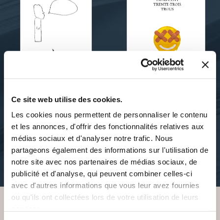
Jérémie Sallustio
Jérémie Sallustio
Ce site web utilise des cookies.
LES NON-DITS DE D.
TROIS CENT TRENTE-
Les cookies nous permettent de personnaliser le contenu
TROIS TROUS
et les annonces, d'offrir des fonctionnalités relatives aux
poesies
médias sociaux et d'analyser notre trafic. Nous
poesies
partageons également des informations sur l'utilisation de
8€50
notre site avec nos partenaires de médias sociaux, de
15€50
publicité et d'analyse, qui peuvent combiner celles-ci
avec d'autres informations que vous leur avez fournies
ou qu'ils ont collectées lors de votre utilisation de leurs
services.