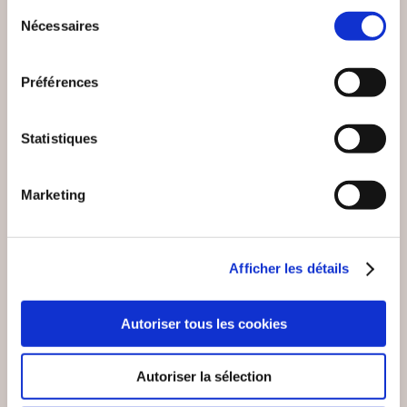
VOUS AIMEREZ AUSSI
Sélection
Nécessaires
du
consentement
Préférences
Coup de
coeur
Statistiques
Marketing
Afficher les détails
Autoriser tous les cookies
(0 avis)
(0 avis)
Vincent DUCREY et
Thierry GATINES Ph.D
Autoriser la sélection
Emmanuel VIVIER
PREPARER LA
COMMENT RÉUSSIR