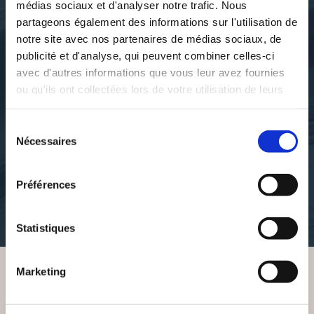
médias sociaux et d'analyser notre trafic. Nous
partageons également des informations sur l'utilisation de
notre site avec nos partenaires de médias sociaux, de
publicité et d'analyse, qui peuvent combiner celles-ci
avec d'autres informations que vous leur avez fournies
ou qu'ils ont collectées lors de votre utilisation de leurs
services.
Michel JARRY
Michel JARRY
ADÉLAÏDE ENQUÊTE
DEUX ÉPIS DE SORGHO
Sélection
AUTOUR D'UN
Nécessaires
du
ABANDON
consentement
autobiographie
Préférences
biographie
7€00
4€29
Statistiques
Marketing
VOUS AIMEREZ AUSSI