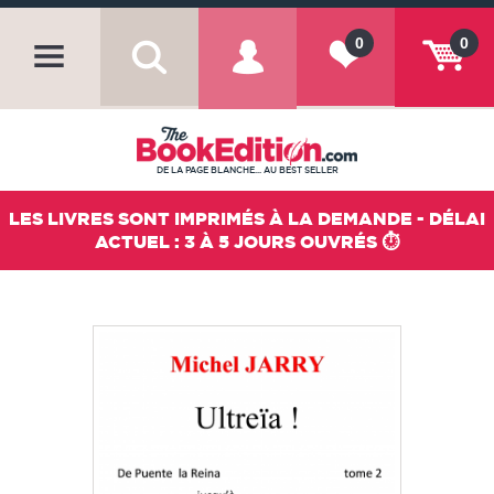
0
0
DE LA PAGE BLANCHE... AU BEST SELLER
LES LIVRES SONT IMPRIMÉS À LA DEMANDE - DÉLAI
ACTUEL : 3 À 5 JOURS OUVRÉS ⏱️