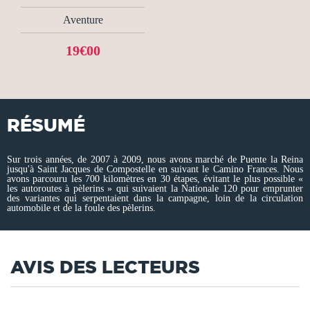
Aventure
19€00
RÉSUMÉ
Sur trois années, de 2007 à 2009, nous avons marché de Puente la Reina
jusqu'à Saint Jacques de Compostelle en suivant le Camino Frances. Nous
avons parcouru les 700 kilomètres en 30 étapes, évitant le plus possible «
les autoroutes à pèlerins » qui suivaient la Nationale 120 pour emprunter
des variantes qui serpentaient dans la campagne, loin de la circulation
automobile et de la foule des pèlerins.
AVIS DES LECTEURS