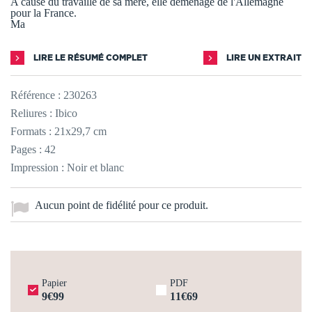
A cause du travaille de sa mère, elle déménage de l'Allemagne
pour la France.
Ma
LIRE LE RÉSUMÉ COMPLET
LIRE UN EXTRAIT
Référence :
230263
Reliures : Ibico
Formats : 21x29,7 cm
Pages : 42
Impression : Noir et blanc
Aucun point de fidélité pour ce produit.
Papier
PDF
9€99
11€69