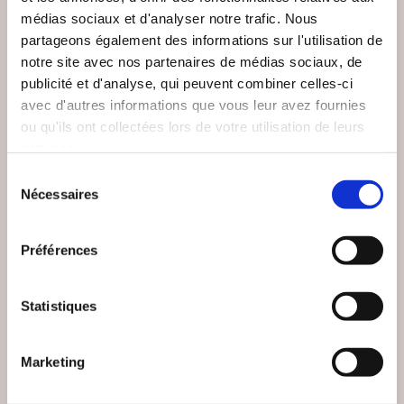
médias sociaux et d'analyser notre trafic. Nous
partageons également des informations sur l'utilisation de
notre site avec nos partenaires de médias sociaux, de
publicité et d'analyse, qui peuvent combiner celles-ci
avec d'autres informations que vous leur avez fournies
ou qu'ils ont collectées lors de votre utilisation de leurs
services.
Sélection
(0 avis)
(20 avis)
Nécessaires
du
consentement
Dominique SALORD
Anne Réveillion
Préférences
21 JOURS 100 TOI
MA VIE À VOIX NUE
Statistiques
Autobiographie
Autobiographie
15€00
15€00
Marketing