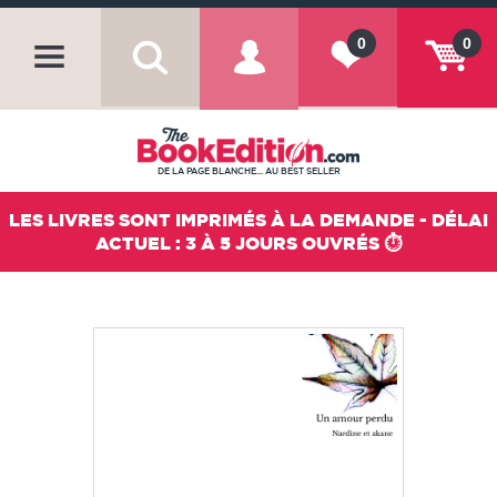
0
0
DE LA PAGE BLANCHE... AU BEST SELLER
LES LIVRES SONT IMPRIMÉS À LA DEMANDE - DÉLAI
ACTUEL : 3 À 5 JOURS OUVRÉS ⏱️