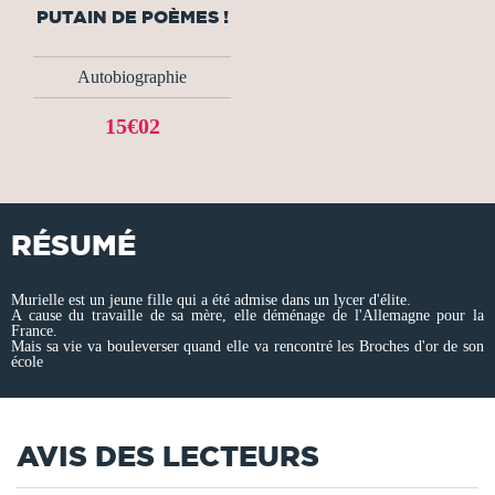
PUTAIN DE POÈMES !
Autobiographie
15€02
RÉSUMÉ
Murielle est un jeune fille qui a été admise dans un lycer d'élite.
A cause du travaille de sa mère, elle déménage de l'Allemagne pour la
France.
Mais sa vie va bouleverser quand elle va rencontré les Broches d'or de son
école
AVIS DES LECTEURS