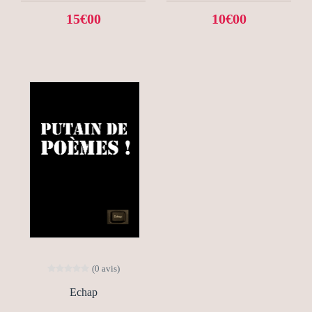
15€00
10€00
(0 avis)
Echap