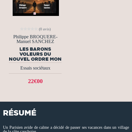
(0 avis)
Philippe BROQUERE-
Manuel SANCHEZ
LES BARONS
VOLEURS DU
NOUVEL ORDRE MON
Essais sociétaux
22€00
RÉSUMÉ
Un Parisien avide de calme a décidé de passer ses vacances dans un village
de la côte cauchoise.