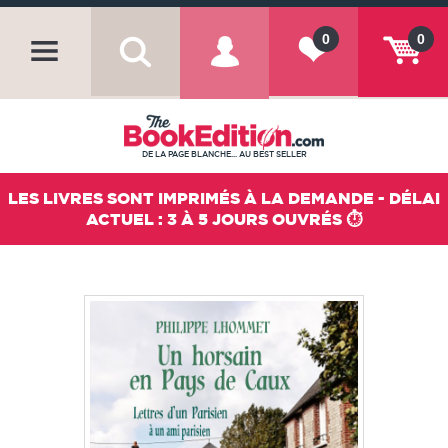
0
0
DE LA PAGE BLANCHE... AU BEST SELLER
LES LIVRES SONT IMPRIMÉS À LA DEMANDE - DÉLAI
ACTUEL : 3 À 5 JOURS OUVRÉS ⏱️