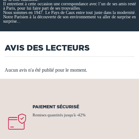
Il entretient à cette occasion une correspondance avec l’un de ses amis resté
à Paris, pour lui faire part de ses trouvailles.
Nous sommes en 1947. Le Pays de Caux entre tout juste dans la modernité.
Notre Parisien à la découverte de son environnement va aller de surprise en
surprise...
AVIS DES LECTEURS
Aucun avis n'a été publié pour le moment.
PAIEMENT SÉCURISÉ
Remises quantités jusqu'à -42%