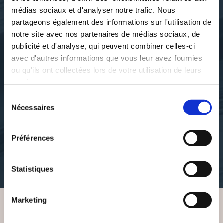
médias sociaux et d'analyser notre trafic. Nous
partageons également des informations sur l'utilisation de
notre site avec nos partenaires de médias sociaux, de
publicité et d'analyse, qui peuvent combiner celles-ci
avec d'autres informations que vous leur avez fournies
ou qu'ils ont collectées lors de votre utilisation de leurs
services.
Caroline GRISELIN
Caroline GRISELIN
Sélection
Nécessaires
BIENVENUE
CLÉMENT S'ÉNERVAIT
du
TOUT LE TEMPS
consentement
romans
Préférences
histoires-illustrees
10€00
18€00
Statistiques
Marketing