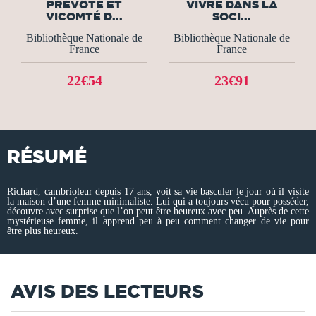
PRÉVÔTÉ ET
VIVRE DANS LA
VICOMTÉ D...
SOCI...
Bibliothèque Nationale de
Bibliothèque Nationale de
France
France
22€54
23€91
RÉSUMÉ
Richard, cambrioleur depuis 17 ans, voit sa vie basculer le jour où il visite
la maison d’une femme minimaliste. Lui qui a toujours vécu pour posséder,
découvre avec surprise que l’on peut être heureux avec peu. Auprès de cette
mystérieuse femme, il apprend peu à peu comment changer de vie pour
être plus heureux.
AVIS DES LECTEURS