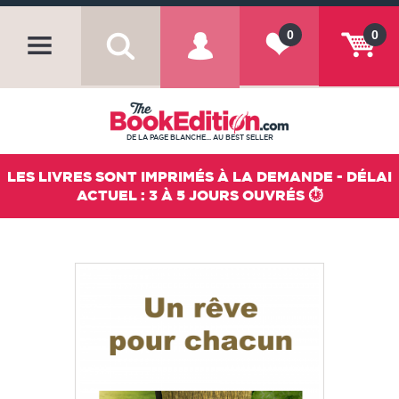
0
0
DE LA PAGE BLANCHE... AU BEST SELLER
LES LIVRES SONT IMPRIMÉS À LA DEMANDE - DÉLAI
ACTUEL : 3 À 5 JOURS OUVRÉS ⏱️