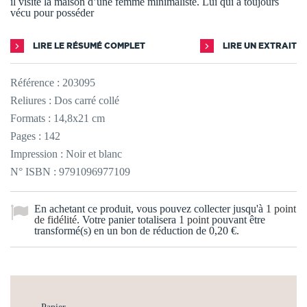
il visite la maison d’une femme minimaliste. Lui qui a toujours
vécu pour posséder
LIRE LE RÉSUMÉ COMPLET
LIRE UN EXTRAIT
Référence :
203095
Reliures : Dos carré collé
Formats : 14,8x21 cm
Pages : 142
Impression : Noir et blanc
N° ISBN : 9791096977109
En achetant ce produit, vous pouvez collecter jusqu'à
1
point
de fidélité
. Votre panier totalisera
1
point
pouvant être
transformé(s) en un bon de réduction de
0,20 €
.