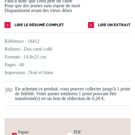
Faut-il donc que Dieu pète un câble
Pour que des jeunes sans espoir de mort
Disparaissent avant des vieux déses
LIRE LE RÉSUMÉ COMPLET
LIRE UN EXTRAIT
Référence :
18412
Reliures : Dos carré collé
Formats : 14,8x21 cm
Pages : 40
Impression : Noir et blanc
En achetant ce produit, vous pouvez collecter jusqu'à
1
point
de fidélité
. Votre panier totalisera
1
point
pouvant être
transformé(s) en un bon de réduction de
0,20 €
.
Papier
PDF