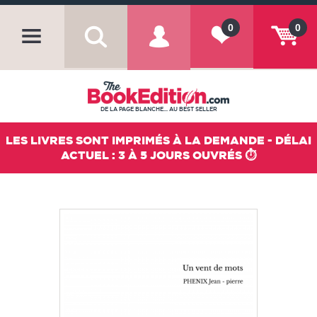
0
0
DE LA PAGE BLANCHE... AU BEST SELLER
LES LIVRES SONT IMPRIMÉS À LA DEMANDE - DÉLAI
ACTUEL : 3 À 5 JOURS OUVRÉS ⏱️