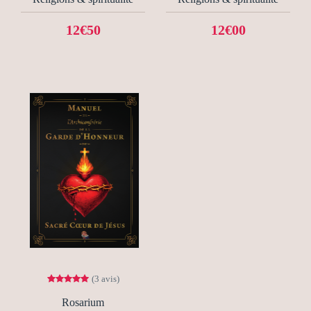
12€50
12€00
(3 avis)
Rosarium