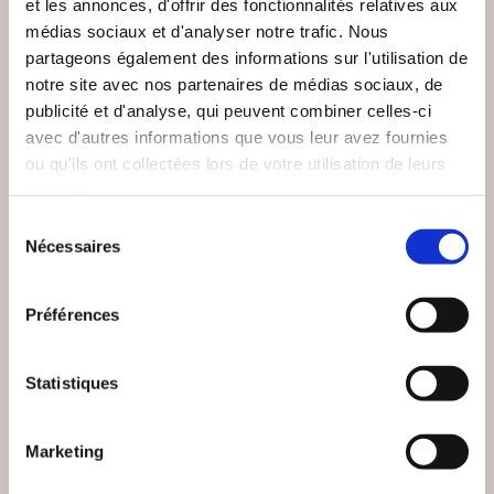
et les annonces, d'offrir des fonctionnalités relatives aux
médias sociaux et d'analyser notre trafic. Nous
partageons également des informations sur l'utilisation de
notre site avec nos partenaires de médias sociaux, de
publicité et d'analyse, qui peuvent combiner celles-ci
avec d'autres informations que vous leur avez fournies
ou qu'ils ont collectées lors de votre utilisation de leurs
services.
Sélection
Nécessaires
du
(0 avis)
(0 avis)
consentement
Francis Meinsohn Marie
Éditions WaJaDa
Louise Clemens
Préférences
UN HIÉROPHANTE
LE CORAN
DE LA ROSE+CROIX
Statistiques
Religions & spiritualité
Religions & spiritualité
29€90
19€00
Marketing