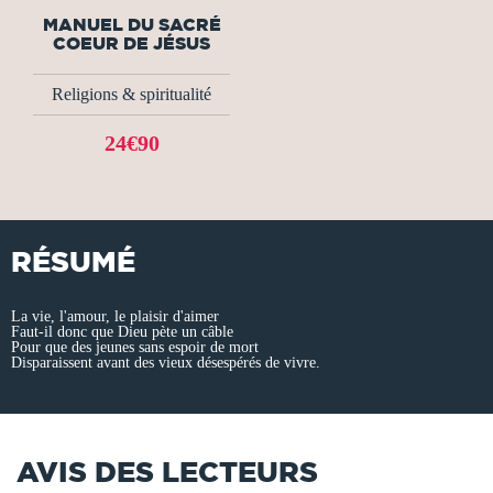
MANUEL DU SACRÉ
COEUR DE JÉSUS
Religions & spiritualité
24€90
RÉSUMÉ
La vie, l'amour, le plaisir d'aimer
Faut-il donc que Dieu pète un câble
Pour que des jeunes sans espoir de mort
Disparaissent avant des vieux désespérés de vivre.
AVIS DES LECTEURS