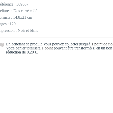
éférence :
309587
eliures : Dos carré collé
ormats : 14,8x21 cm
ages : 129
mpression : Noir et blanc
En achetant ce produit, vous pouvez collecter jusqu'à
1
point de fidé
Votre panier totalisera
1
point
pouvant être transformé(s) en un bon
réduction de
0,20 €
.