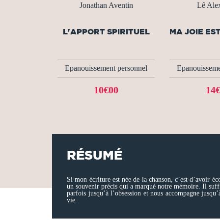
Jonathan Aventin
Lê Ale
L'APPORT SPIRITUEL
MA JOIE EST
Epanouissement personnel
Epanouisseme
10€00
14
RÉSUMÉ
Si mon écriture est née de la chanson, c’est d’avoir é
un souvenir précis qui a marqué notre mémoire. Il suffit
parfois jusqu’à l’obsession et nous accompagne jusqu’à
vie.