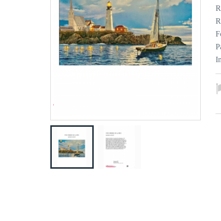
R
R
F
P
I