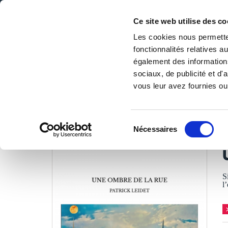
Ce site web utilise des co
Les cookies nous permetten
fonctionnalités relatives 
DE LA PAGE BLANCHE... AU BEST SELLER
également des informations
Accueil
/
Tous les livres
/
Littérature
/
Contes & légendes
sociaux, de publicité et d
vous leur avez fournies ou 
LES LIVRES SON
Sélection
Nécessaires
du
P
consentement
S
l