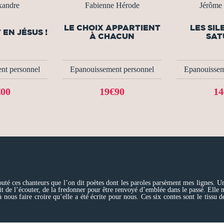
xandre
Fabienne Hérode
Jérôme 
LE CHOIX APPARTIENT
LES SIL
 EN JÉSUS !
À CHACUN
SAT
nt personnel
Epanouissement personnel
Epanouissem
€00
19€90
14
couté ces chanteurs que l’on dit poètes dont les paroles parsèment mes lignes. 
 de l’écouter, de la fredonner pour être renvoyé d’emblée dans le passé. Elle nou
 nous faire croire qu’elle a été écrite pour nous. Ces six contes sont le tissu