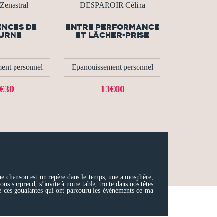
Zenastral
DESPAROIR Célina
ENCES DE
ENTRE PERFORMANCE
URNE
ET LÂCHER-PRISE
ent personnel
Epanouissement personnel
€30
13€00
Une chanson est un repère dans le temps, une atmosphère,
s surprend, s’invite à notre table, trotte dans nos têtes
 de ces goualantes qui ont parcouru les événements de ma