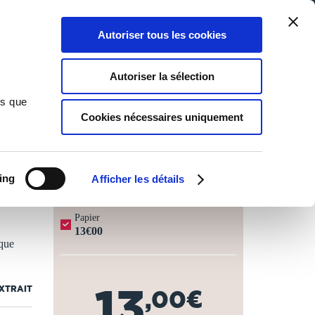
Qui sommes-nous ?
Nous contacter
Blog
Aide
0
0
Autoriser tous les cookies
Rechercher
Connexion
Ma liste
Panier
Autoriser la sélection
ns que
Cookies nécessaires uniquement
JOURS OUVRÉS ⏱️
ing
Afficher les détails
Papier
13€00
 que
13
EXTRAIT
,00€