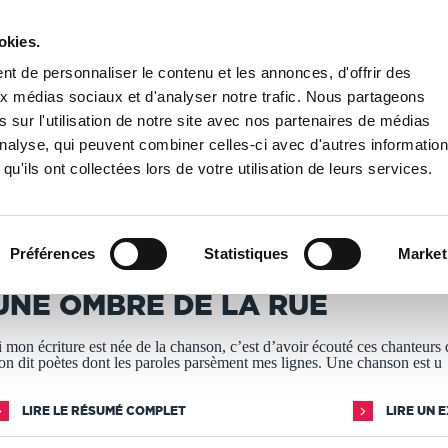
okies.
PUBLIER UN LIVRE
LIBRAIRIE
t de personnaliser le contenu et les annonces, d'offrir des
aux médias sociaux et d'analyser notre trafic. Nous partageons
 sur l'utilisation de notre site avec nos partenaires de médias
/
UNE OMBRE DE LA RUE
'analyse, qui peuvent combiner celles-ci avec d'autres informatio
qu'ils ont collectées lors de votre utilisation de leurs services.
T IMPRIMÉS À LA DEMANDE - DÉLAI ACTUEL : 3 À 5 
Préférences
Statistiques
Market
ATRICK LEIDET
UNE OMBRE DE LA RUE
i mon écriture est née de la chanson, c’est d’avoir écouté ces chanteurs
’on dit poètes dont les paroles parsèment mes lignes. Une chanson est u
LIRE LE RÉSUMÉ COMPLET
LIRE UN 