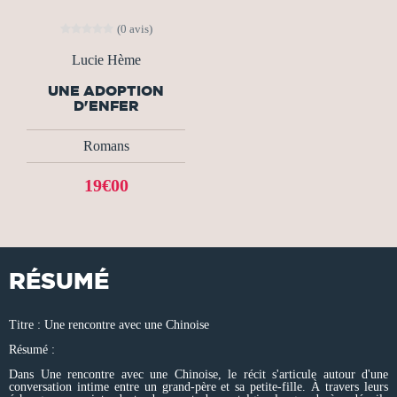
(0 avis)
Lucie Hème
UNE ADOPTION
D'ENFER
Romans
19€00
RÉSUMÉ
Titre : Une rencontre avec une Chinoise
Résumé :
Dans Une rencontre avec une Chinoise, le récit s'articule autour d'une
conversation intime entre un grand-père et sa petite-fille. À travers leurs