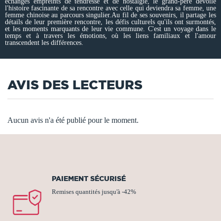
échanges empreints de tendresse et de nostalgie, le grand-père dévoile
l'histoire fascinante de sa rencontre avec celle qui deviendra sa femme, une
femme chinoise au parcours singulier.Au fil de ses souvenirs, il partage les
détails de leur première rencontre, les défis culturels qu'ils ont surmontés,
et les moments marquants de leur vie commune. C'est un voyage dans le
temps et à travers les émotions, où les liens familiaux et l'amour
transcendent les différences.
AVIS DES LECTEURS
Aucun avis n'a été publié pour le moment.
PAIEMENT SÉCURISÉ
Remises quantités jusqu'à -42%