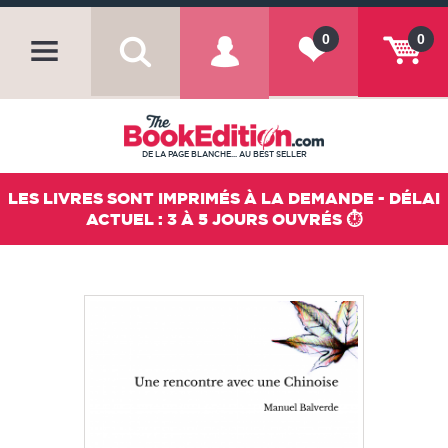
0
0
DE LA PAGE BLANCHE... AU BEST SELLER
LES LIVRES SONT IMPRIMÉS À LA DEMANDE - DÉLAI
ACTUEL : 3 À 5 JOURS OUVRÉS ⏱️