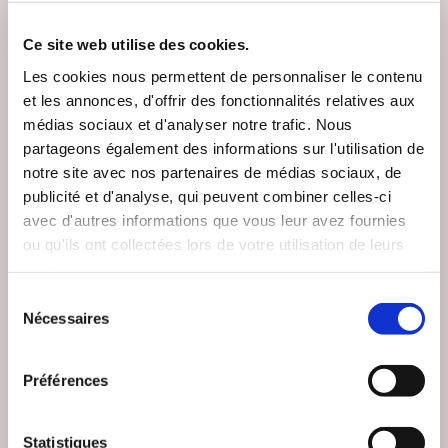
Ce site web utilise des cookies.
Les cookies nous permettent de personnaliser le contenu
et les annonces, d'offrir des fonctionnalités relatives aux
médias sociaux et d'analyser notre trafic. Nous
partageons également des informations sur l'utilisation de
notre site avec nos partenaires de médias sociaux, de
publicité et d'analyse, qui peuvent combiner celles-ci
avec d'autres informations que vous leur avez fournies
ou qu'ils ont collectées lors de votre utilisation de leurs
services.
Sélection
(24 avis)
(0 avis)
Nécessaires
du
Damien LANDEAU
Adrien DECAESTECKER
consentement
Préférences
TOURMENTES
LES VIEILLES D'ÂME
Romans
Romans
Statistiques