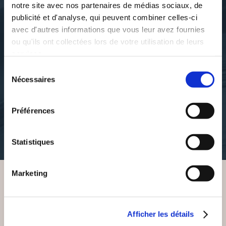
notre site avec nos partenaires de médias sociaux, de
publicité et d'analyse, qui peuvent combiner celles-ci
avec d'autres informations que vous leur avez fournies
ou qu'ils ont collectées lors de votre utilisation de leurs
services.
PHILIPPE
philippe leber
Sélection
Nécessaires
CÉSAR BRIDGEUR
FAITES VOS ENCHÈRES
du
CUISINIER CINÉPHILE
ET VÉRIFIEZ-LES
consentement
Préférences
jeux-loisirs-creatifs
jeux-loisirs-creatifs
15€00
10€00
Statistiques
Marketing
VOUS AIMEREZ AUSSI
Afficher les détails