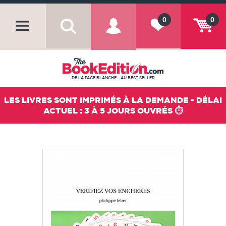
0
0
DE LA PAGE BLANCHE... AU BEST SELLER
LES LIVRES SONT IMPRIMÉS À LA DEMANDE - DÉLAI
ACTUEL : 3 À 5 JOURS OUVRÉS ⏱️