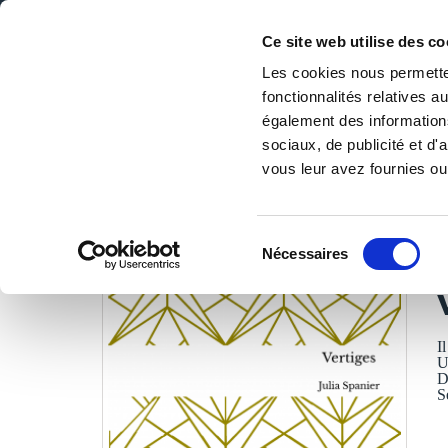
Ce site web utilise des co
Les cookies nous permetten
fonctionnalités relatives 
DE LA PAGE BLANCHE... AU BEST SELLER
également des informations
Accueil
/
Tous les livres
/
Littérature
/
Poésies
/
Vertiges
sociaux, de publicité et d
vous leur avez fournies ou 
LES LIVRES SON
Sélection
Nécessaires
du
J
consentement
I
U
D
S