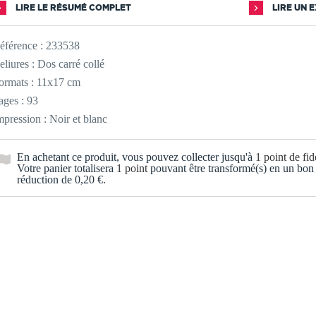
LIRE LE RÉSUMÉ COMPLET
LIRE UN 
éférence :
233538
eliures : Dos carré collé
ormats : 11x17 cm
ages : 93
mpression : Noir et blanc
En achetant ce produit, vous pouvez collecter jusqu'à
1
point de fidé
Votre panier totalisera
1
point
pouvant être transformé(s) en un bon
réduction de
0,20 €
.