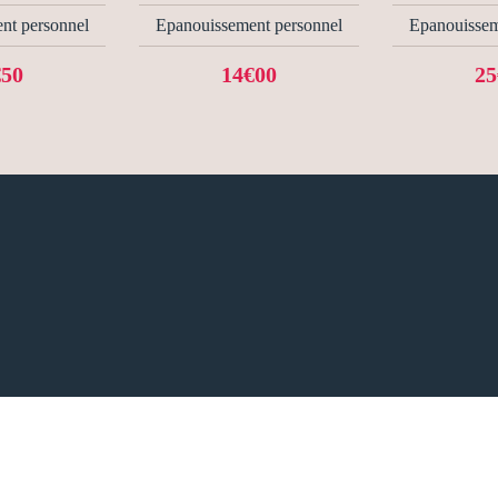
nt personnel
Epanouissement personnel
Epanouissem
€50
14€00
25