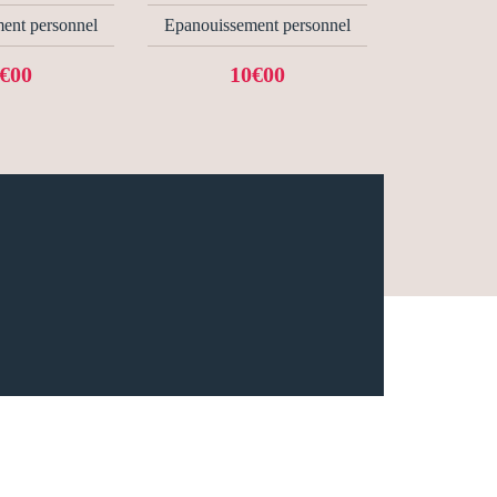
ent personnel
Epanouissement personnel
€00
10€00