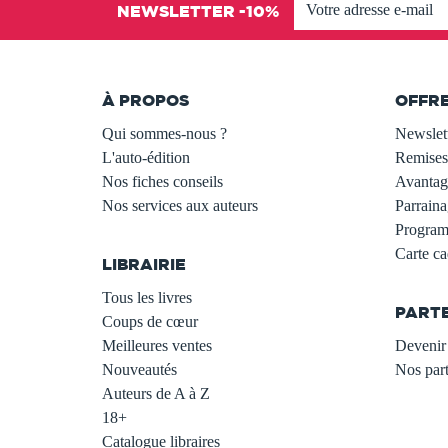
NEWSLETTER -10%
À PROPOS
OFFR
Qui sommes-nous ?
Newslet
L'auto-édition
Remises
Nos fiches conseils
Avantage
Nos services aux auteurs
Parraina
.
Programm
Carte c
LIBRAIRIE
.
Tous les livres
PART
Coups de cœur
Meilleures ventes
Devenir 
Nouveautés
Nos part
Auteurs de A à Z
18+
Catalogue libraires