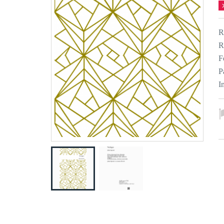
R
R
F
P
I