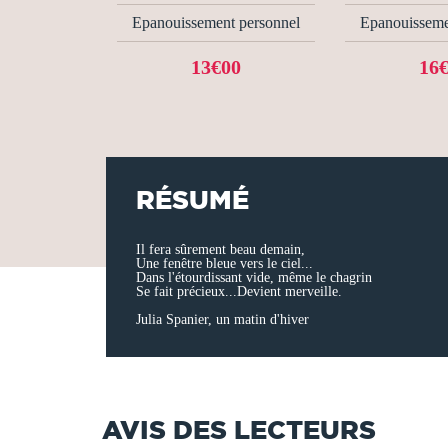
Epanouissement personnel
Epanouisseme
13€00
16
RÉSUMÉ
Il fera sûrement beau demain,
Une fenêtre bleue vers le ciel...
Dans l'étourdissant vide, même le chagrin
Se fait précieux...Devient merveille.
Julia Spanier, un matin d'hiver
AVIS DES LECTEURS