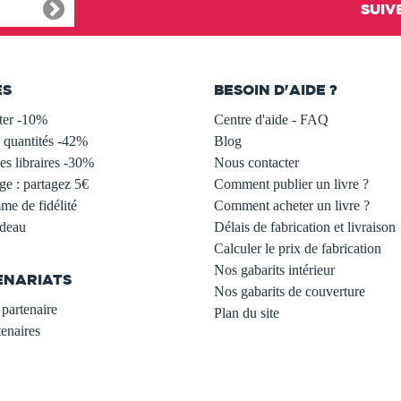
SUIV
ES
BESOIN D'AIDE ?
ter -10%
Centre d'aide - FAQ
 quantités -42%
Blog
s libraires -30%
Nous contacter
ge : partagez 5€
Comment publier un livre ?
e de fidélité
Comment acheter un livre ?
adeau
Délais de fabrication et livraison
Calculer le prix de fabrication
Nos gabarits intérieur
ENARIATS
Nos gabarits de couverture
partenaire
Plan du site
enaires