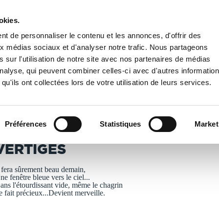
okies.
PUBLIER UN LIVRE
LIBRAIRIE
t de personnaliser le contenu et les annonces, d'offrir des
aux médias sociaux et d'analyser notre trafic. Nous partageons
 sur l'utilisation de notre site avec nos partenaires de médias
'analyse, qui peuvent combiner celles-ci avec d'autres informatio
qu'ils ont collectées lors de votre utilisation de leurs services.
T IMPRIMÉS À LA DEMANDE - DÉLAI ACTUEL : 3 À 5 
Préférences
Statistiques
Market
ulia Spanier
VERTIGES
l fera sûrement beau demain,
ne fenêtre bleue vers le ciel...
ans l'étourdissant vide, même le chagrin
e fait précieux...Devient merveille.