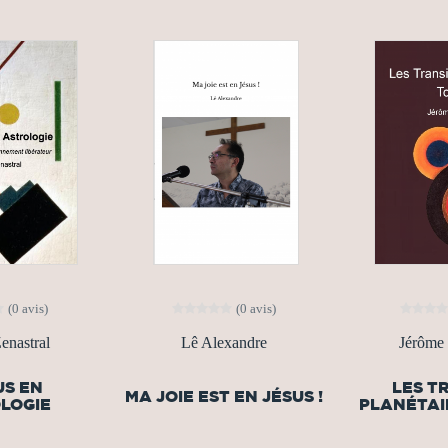
(0 avis)
(0 avis)
enastral
Lê Alexandre
Jérôme 
US EN
LES T
MA JOIE EST EN JÉSUS !
LOGIE
PLANÉTAI