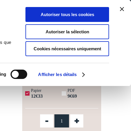
Qui sommes-nous ?
Nous contacter
Blog
Aide
0
0
Autoriser tous les cookies
Rechercher
Connexion
Ma liste
Panier
Autoriser la sélection
ns que
Cookies nécessaires uniquement
JOURS OUVRÉS ⏱️
ing
Afficher les détails
Papier
PDF
12€33
9€69
-
+