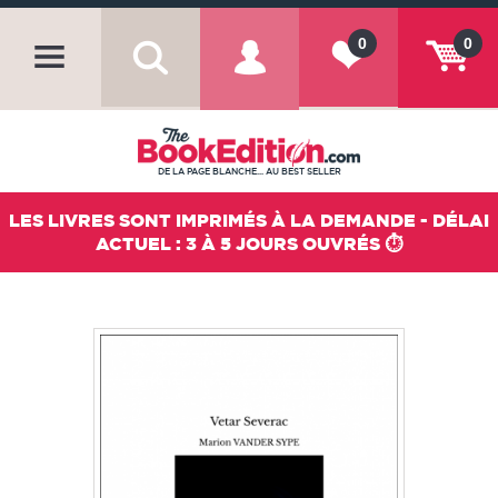
0
0
DE LA PAGE BLANCHE... AU BEST SELLER
LES LIVRES SONT IMPRIMÉS À LA DEMANDE - DÉLAI
ACTUEL : 3 À 5 JOURS OUVRÉS ⏱️