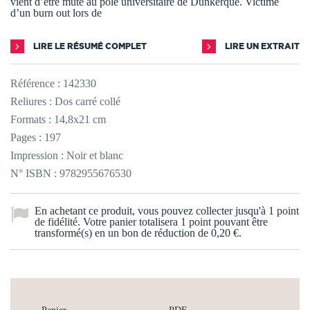
vient d’être muté au pôle universitaire de Dunkerque. Victime
d’un burn out lors de
LIRE LE RÉSUMÉ COMPLET
LIRE UN EXTRAIT
Référence :
142330
Reliures : Dos carré collé
Formats : 14,8x21 cm
Pages : 197
Impression : Noir et blanc
N° ISBN : 9782955676530
En achetant ce produit, vous pouvez collecter jusqu'à
1
point
de fidélité
. Votre panier totalisera
1
point
pouvant être
transformé(s) en un bon de réduction de
0,20 €
.