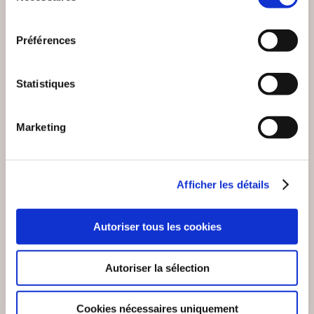
consentement
Préférences
Statistiques
Marketing
(0 avis)
(0 avis)
Afficher les détails
JP MONIER
JP MONIER
L'APPRENTISSAGE
SI J'AI RAISON ...
EN QUESTION
Autoriser tous les cookies
Scolarité & pédagogie
Scolarité & pédagogie
Autoriser la sélection
8€49
7€04
Cookies nécessaires uniquement