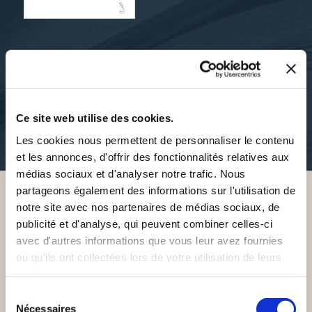
Marion VANDER SYPE
REFLETS D'AMES
carnets-recits-de-voyage
Ce site web utilise des cookies.
Les cookies nous permettent de personnaliser le contenu
15€00
et les annonces, d'offrir des fonctionnalités relatives aux
médias sociaux et d'analyser notre trafic. Nous
partageons également des informations sur l'utilisation de
notre site avec nos partenaires de médias sociaux, de
VOUS AIMEREZ AUSSI
publicité et d'analyse, qui peuvent combiner celles-ci
avec d'autres informations que vous leur avez fournies
ou qu'ils ont collectées lors de votre utilisation de leurs
services.
Sélection
Nécessaires
du