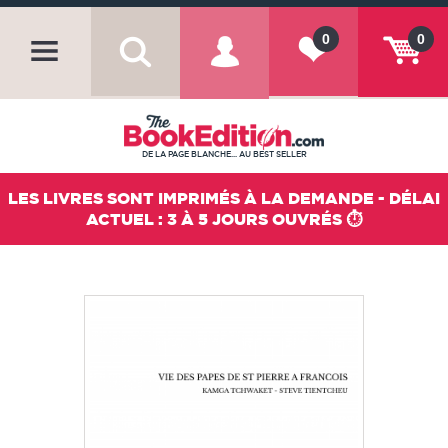
0
0
DE LA PAGE BLANCHE... AU BEST SELLER
LES LIVRES SONT IMPRIMÉS À LA DEMANDE - DÉLAI
ACTUEL : 3 À 5 JOURS OUVRÉS ⏱️