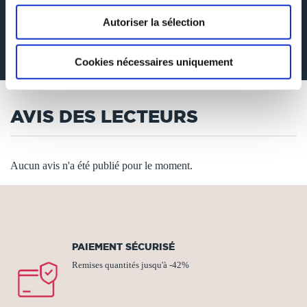
Saint Pierre au dernier en fonction qui est Francois.
Pour chaque Pape, on retrouve avec si possible les photos des différents
pontifes, quelques récits sur leur élection, la durée de leur mandat et les
Autoriser la sélection
soubresauts de leur pontificat.
Le livre essaie aussi d’expliciter les notions de Vatican, de pontificat et bien
d’autres notions en relation avec le Pape.
Il est très aisé à la lecture et est très convivial.
Cookies nécessaires uniquement
AVIS DES LECTEURS
Aucun avis n'a été publié pour le moment.
PAIEMENT SÉCURISÉ
Remises quantités jusqu'à -42%