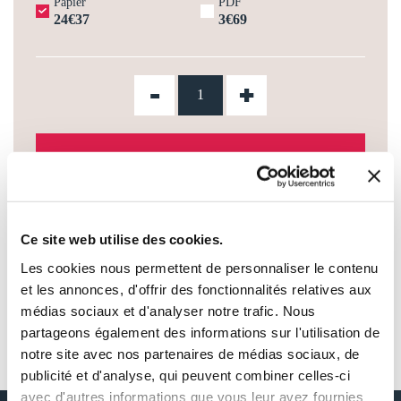
Papier
PDF
24€37
3€69
-
+
AJOUTER AU PANIER
AJOUTER À MA LISTE D'ENVIES
Ce site web utilise des cookies.
Les cookies nous permettent de personnaliser le contenu
et les annonces, d'offrir des fonctionnalités relatives aux
médias sociaux et d'analyser notre trafic. Nous
partageons également des informations sur l'utilisation de
AUTOUR DE KAMGA TCHWAKET -
STEVE TIENTCHEU
notre site avec nos partenaires de médias sociaux, de
publicité et d'analyse, qui peuvent combiner celles-ci
avec d'autres informations que vous leur avez fournies