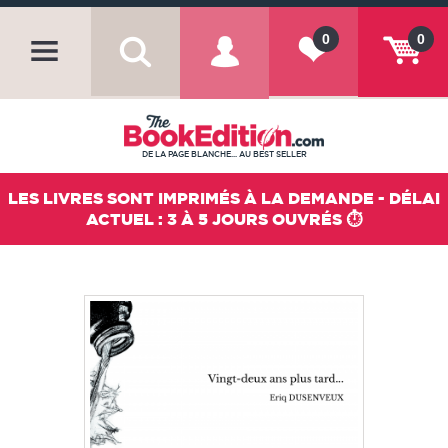
0
0
DE LA PAGE BLANCHE... AU BEST SELLER
LES LIVRES SONT IMPRIMÉS À LA DEMANDE - DÉLAI
ACTUEL : 3 À 5 JOURS OUVRÉS ⏱️