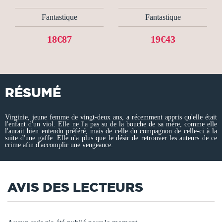
Fantastique
Fantastique
18€87
19€43
RÉSUMÉ
Virginie, jeune femme de vingt-deux ans, a récemment appris qu'elle était
l'enfant d'un viol. Elle ne l'a pas su de la bouche de sa mère, comme elle
l'aurait bien entendu préféré, mais de celle du compagnon de celle-ci à la
suite d'une gaffe. Elle n'a plus que le désir de retrouver les auteurs de ce
crime afin d'accomplir une vengeance.
AVIS DES LECTEURS