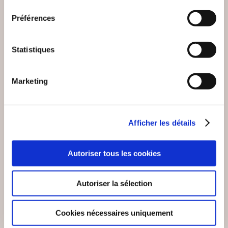
consentement
Préférences
Statistiques
Marketing
Afficher les détails
(0 avis)
(0 avis)
DUPONT Tatiana chero
Marc Gérémie
Autoriser tous les cookies
kee
DARK SHADOW, LE
LES ROYAUMES DE
SPECTRE DES
LA PIERRE BLANCHE
Autoriser la sélection
TÉNÈBRES.
Fantastique
Fantastique
Cookies nécessaires uniquement
9€99
11€53