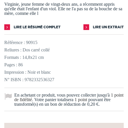
Virginie, jeune femme de vingt-deux ans, a récemment appris
qu'elle était l'enfant d'un viol. Elle ne l'a pas su de la bouche de sa
mère, comme elle l
LIRE LE RÉSUMÉ COMPLET
LIRE UN EXTRAIT
Référence :
90915
Reliures : Dos carré collé
Formats : 14,8x21 cm
Pages : 86
Impression : Noir et blanc
N° ISBN : 9782332536327
En achetant ce produit, vous pouvez collecter jusqu'à
1
point
de fidélité
. Votre panier totalisera
1
point
pouvant être
transformé(s) en un bon de réduction de
0,20 €
.