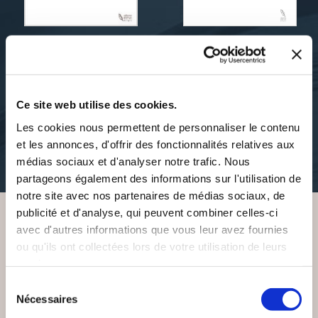
Eriq DUSENVEUX
Eriq DUSENVEUX
L'ÉTRANGE TOMBEAU
TROIS SAISONS ET
DES VAVAROULOF
DEMIE
Ce site web utilise des cookies.
Les cookies nous permettent de personnaliser le contenu
romans
romans
et les annonces, d'offrir des fonctionnalités relatives aux
médias sociaux et d'analyser notre trafic. Nous
17€00
17€00
partageons également des informations sur l'utilisation de
notre site avec nos partenaires de médias sociaux, de
publicité et d'analyse, qui peuvent combiner celles-ci
avec d'autres informations que vous leur avez fournies
VOUS AIMEREZ AUSSI
ou qu'ils ont collectées lors de votre utilisation de leurs
services.
Sélection
Nécessaires
du