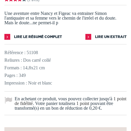
Une aventure entre Nancy et Figeac va entrainer Simon
l'antiquaire et sa femme vers le chemin de l'irréel et du doute.
Mais le doute...ne permet-il p
LIRE LE RÉSUMÉ COMPLET
LIRE UN EXTRAIT
Référence :
51108
Reliures : Dos carré collé
Formats : 14,8x21 cm
Pages : 349
Impression : Noir et blanc
En achetant ce produit, vous pouvez collecter jusqu'à
1
point
de fidélité
. Votre panier totalisera
1
point
pouvant être
transformé(s) en un bon de réduction de
0,20 €
.