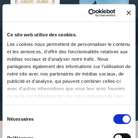
Ce site web utilise des cookies.
Les cookies nous permettent de personnaliser le contenu
et les annonces, d'offrir des fonctionnalités relatives aux
médias sociaux et d'analyser notre trafic. Nous
Jacky VAUTRIN
Jacky VAUTRIN
partageons également des informations sur l'utilisation de
1902 FLORESTINE
DANS LA TOURMENTE
notre site avec nos partenaires de médias sociaux, de
DELAMARE
DU SOUDAN
publicité et d'analyse, qui peuvent combiner celles-ci
avec d'autres informations que vous leur avez fournies
enigmes-mysteres
suspense
ou qu'ils ont collectées lors de votre utilisation de leurs
services.
12€20
14€00
Sélection
Nécessaires
du
consentement
Préférences