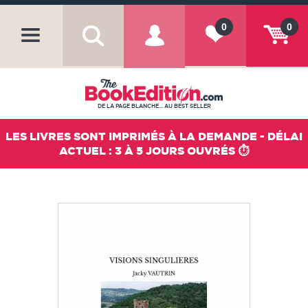
0
0
DE LA PAGE BLANCHE... AU BEST SELLER
LES LIVRES SONT IMPRIMÉS À LA DEMANDE - DÉLAI
ACTUEL : 3 À 5 JOURS OUVRÉS ⏱️