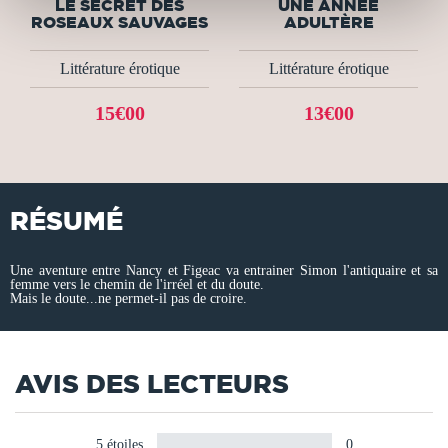
LE SECRET DES
UNE ANNÉE
ROSEAUX SAUVAGES
ADULTÈRE
Littérature érotique
Littérature érotique
15€00
13€00
RÉSUMÉ
Une aventure entre Nancy et Figeac va entrainer Simon l'antiquaire et sa
femme vers le chemin de l'irréel et du doute.
Mais le doute...ne permet-il pas de croire.
AVIS DES LECTEURS
5 étoiles
0