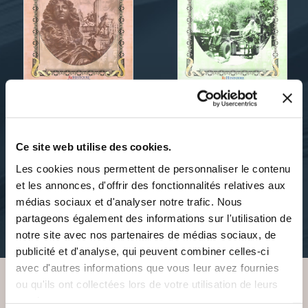
Sigaut Marion
Marion Sigaut
DE LA
DU KIBBOUTZ À
Ce site web utilise des cookies.
CENTRALISATION
L'INTIFADA
MONARCHIQUE
Les cookies nous permettent de personnaliser le contenu
et les annonces, d'offrir des fonctionnalités relatives aux
histoire-actualite
essais-historiques
médias sociaux et d'analyser notre trafic. Nous
23€00
partageons également des informations sur l'utilisation de
10€00
notre site avec nos partenaires de médias sociaux, de
publicité et d'analyse, qui peuvent combiner celles-ci
avec d'autres informations que vous leur avez fournies
ou qu'ils ont collectées lors de votre utilisation de leurs
services.
VOUS AIMEREZ AUSSI