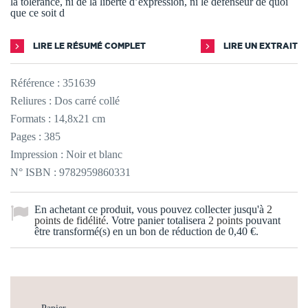
la tolérance, ni de la liberté d’expression, ni le défenseur de quoi
que ce soit d
LIRE LE RÉSUMÉ COMPLET
LIRE UN EXTRAIT
Référence :
351639
Reliures : Dos carré collé
Formats : 14,8x21 cm
Pages : 385
Impression : Noir et blanc
N° ISBN : 9782959860331
En achetant ce produit, vous pouvez collecter jusqu'à
2
points de fidélité
. Votre panier totalisera
2
points
pouvant
être transformé(s) en un bon de réduction de
0,40 €
.