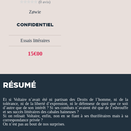
(0 avis)
Zøwie
CONFIDENTIEL
Essais littéraires
15€00
RÉSUMÉ
Et si Voltaire n’avait été ni partisan des Droits de l’homme, ni de la
tolérance, ni de la liberté d’expression, ni le défenseur de quoi que ce soit
d’autre que de son intérêt ? Si ses combats n’avaient été que de l’esbrouffe
et ses succès littéraires des cabales haineuses ?
Si on relisait Voltaire, enfin, non en se fiant à ses thuriféraires mais à sa
correspondance privée ?
On n’est pas au bout de nos surprises.