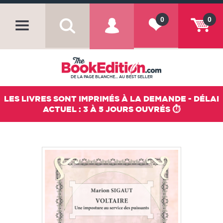
0
0
DE LA PAGE BLANCHE... AU BEST SELLER
LES LIVRES SONT IMPRIMÉS À LA DEMANDE - DÉLAI
ACTUEL : 3 À 5 JOURS OUVRÉS ⏱️