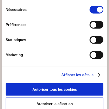
Sélection
Nécessaires
du
consentement
Préférences
Statistiques
Marketing
Afficher les détails
Autoriser tous les cookies
(0 avis)
(0 avis)
Atelier d'écritures ROYAN
Eric Gillot
Autoriser la sélection
L'OUVERTURE DES
PAUL MORAND, UN