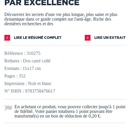
PAR EXCELLENCE
Découvrez les secrets d'une vie plus longue, plus saine et plus
dynamique dans ce guide complet sur l'anti-âge. Riche des
dernières recherches et des
LIRE LE RÉSUMÉ COMPLET
LIRE UN EXTRAIT
Référence :
310275
Reliures : Dos carré collé
Formats : 11x17 cm
Pages : 352
Impression : Noir et blanc
N° ISBN : 9783758476617
En achetant ce produit, vous pouvez collecter jusqu'à
1
point
de fidélité
. Votre panier totalisera
1
point
pouvant être
transformé(s) en un bon de réduction de
0,20 €
.