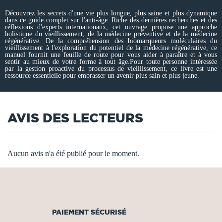
Découvrez les secrets d'une vie plus longue, plus saine et plus dynamique
dans ce guide complet sur l'anti-âge. Riche des dernières recherches et des
réflexions d'experts internationaux, cet ouvrage propose une approche
holistique du vieillissement, de la médecine préventive et de la médecine
régénérative. De la compréhension des biomarqueurs moléculaires du
vieillissement à l'exploration du potentiel de la médecine régénérative, ce
manuel fournit une feuille de route pour vous aider à paraître et à vous
sentir au mieux de votre forme à tout âge.Pour toute personne intéressée
par la gestion proactive du processus de vieillissement, ce livre est une
ressource essentielle pour embrasser un avenir plus sain et plus jeune.
AVIS DES LECTEURS
Aucun avis n'a été publié pour le moment.
PAIEMENT SÉCURISÉ