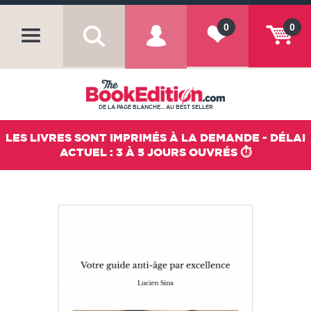
0
0
DE LA PAGE BLANCHE... AU BEST SELLER
LES LIVRES SONT IMPRIMÉS À LA DEMANDE - DÉLAI
ACTUEL : 3 À 5 JOURS OUVRÉS ⏱️