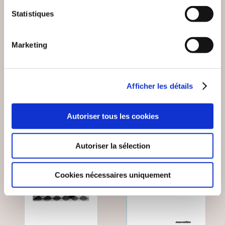
Bruno BACROIX
Thibaut Carré
Statistiques
UNE POULE SUR UN
ELLE A TUÉ DE
MUR
GAULLE
Marketing
Nouvelles
Nouvelles
12€00
9€00
Afficher les détails
Autoriser tous les cookies
Autoriser la sélection
Cookies nécessaires uniquement