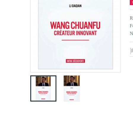
R
F
N