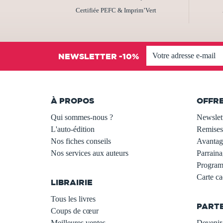
Certifiée PEFC & Imprim’Vert
NEWSLETTER -10%
À PROPOS
OFFR
Qui sommes-nous ?
Newslet
L'auto-édition
Remises
Nos fiches conseils
Avantage
Nos services aux auteurs
Parraina
.
Programm
Carte c
LIBRAIRIE
.
Tous les livres
PART
Coups de cœur
Meilleures ventes
Devenir 