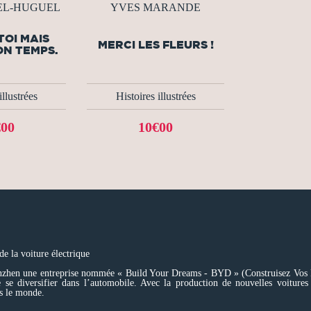
REL-HUGUEL
YVES MARANDE
TOI MAIS
MERCI LES FLEURS !
ON TEMPS.
illustrées
Histoires illustrées
€00
10€00
e la voiture électrique
nzhen une entreprise nommée « Build Your Dreams - BYD » (Construisez Vos R
 se diversifier dans l’automobile. Avec la production de nouvelles voiture
ns le monde.