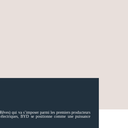
êves) qui va s’imposer parmi les premiers producteurs
s électriques, BYD se positionne comme une puissance