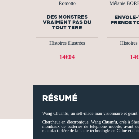
Romotto
Mélanie BO
DES MONSTRES
ENVOLE-
VRAIMENT PAS DU
PRENDS T
TOUT TERR
Histoires illustrées
Histoires 
14€04
14
RÉSUMÉ
Wang Chuanfu, un self-made man visionnaire et géant d
Chercheur en électronique, Wang Chuanfu, crée à She
mondiaux de batteries de téléphone mobile, avant de
manufacturière de la haute technologie en Chine et da