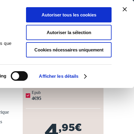
Qui sommes-nous ?
Nous contacter
Blog
Aide
0
0
Autoriser tous les cookies
Rechercher
Connexion
Ma liste
Panier
Autoriser la sélection
ns que
Cookies nécessaires uniquement
JOURS OUVRÉS ⏱️
ing
Afficher les détails
Epub
4€95
rique
is
4
,95€