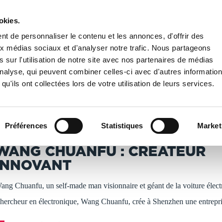
okies.
PUBLIER UN LIVRE
LIBRAIRIE
t de personnaliser le contenu et les annonces, d'offrir des
aux médias sociaux et d'analyser notre trafic. Nous partageons
 sur l'utilisation de notre site avec nos partenaires de médias
UANFU : CRÉATEUR INNOVANT
'analyse, qui peuvent combiner celles-ci avec d'autres informatio
qu'ils ont collectées lors de votre utilisation de leurs services.
T IMPRIMÉS À LA DEMANDE - DÉLAI ACTUEL : 3 À 5 
Préférences
Statistiques
Market
i Daqian
WANG CHUANFU : CRÉATEUR
INNOVANT
ang Chuanfu, un self-made man visionnaire et géant de la voiture élect
hercheur en électronique, Wang Chuanfu, crée à Shenzhen une entrepr