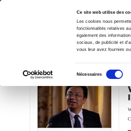
Ce site web utilise des co
Les cookies nous permetten
fonctionnalités relatives 
DE LA PAGE BLANCHE... AU BEST SELLER
également des informations
Accueil
/
Tous les livres
/
Savoir
/
Entreprise
/
WANG CH
sociaux, de publicité et d
vous leur avez fournies ou 
LES LIVRES SON
Sélection
Nécessaires
du
L
consentement
W
C