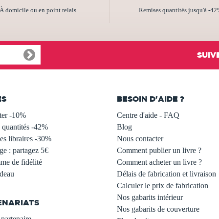
À domicile ou en point relais
Remises quantités jusqu'à -4
SUIV
ES
BESOIN D'AIDE ?
ter -10%
Centre d'aide - FAQ
 quantités -42%
Blog
s libraires -30%
Nous contacter
ge : partagez 5€
Comment publier un livre ?
e de fidélité
Comment acheter un livre ?
adeau
Délais de fabrication et livraison
Calculer le prix de fabrication
Nos gabarits intérieur
ENARIATS
Nos gabarits de couverture
partenaire