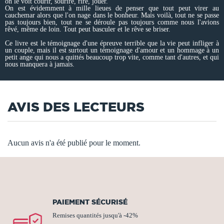
on le voit courir, sourire, rire, jouer.
On est évidemment à mille lieues de penser que tout peut virer au
cauchemar alors que l'on nage dans le bonheur. Mais voilà, tout ne se passe
pas toujours bien, tout ne se déroule pas toujours comme nous l'avions
rêvé, même de loin. Tout peut basculer et le rêve se briser.
Ce livre est le témoignage d'une épreuve terrible que la vie peut infliger à
un couple, mais il est surtout un témoignage d'amour et un hommage à un
petit ange qui nous a quittés beaucoup trop vite, comme tant d'autres, et qui
nous manquera à jamais.
AVIS DES LECTEURS
Aucun avis n'a été publié pour le moment.
PAIEMENT SÉCURISÉ
Remises quantités jusqu'à -42%