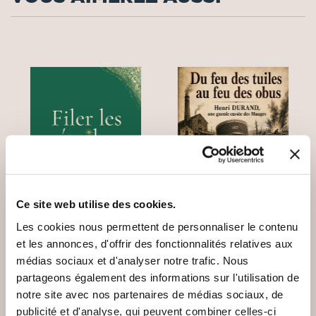
Ce site web utilise des cookies.
Les cookies nous permettent de personnaliser le contenu
et les annonces, d'offrir des fonctionnalités relatives aux
(1 avis)
(0 avis)
médias sociaux et d'analyser notre trafic. Nous
partageons également des informations sur l'utilisation de
Florence SUQUET
Pascal GODINEAU
notre site avec nos partenaires de médias sociaux, de
DU FEU DES TUILES
FILER LES ÉTOILES
publicité et d'analyse, qui peuvent combiner celles-ci