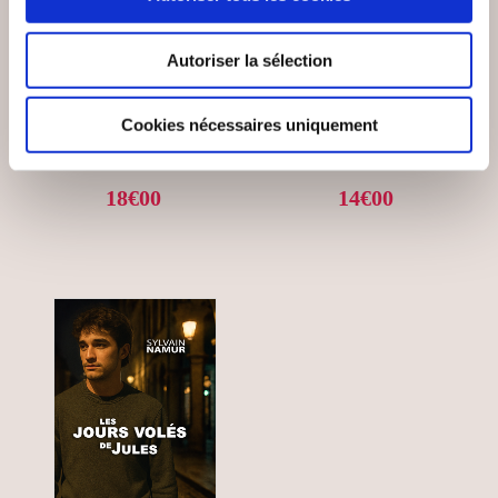
(1 avis)
(0 avis)
Henry DURANT et Paule
Sigaut Marion
LUNVEN
Autoriser la sélection
SEXOLOGIE ET
1835 MON JOURNAL
MENSONGES
DE VOYAGE
Cookies nécessaires uniquement
Biographie
Biographie
18€00
14€00