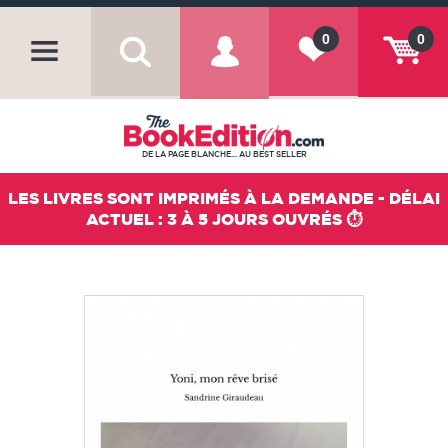
0
0
DE LA PAGE BLANCHE... AU BEST SELLER
LES LIVRES SONT IMPRIMÉS À LA DEMANDE - DÉLAI
ACTUEL : 3 À 5 JOURS OUVRÉS ⏱️