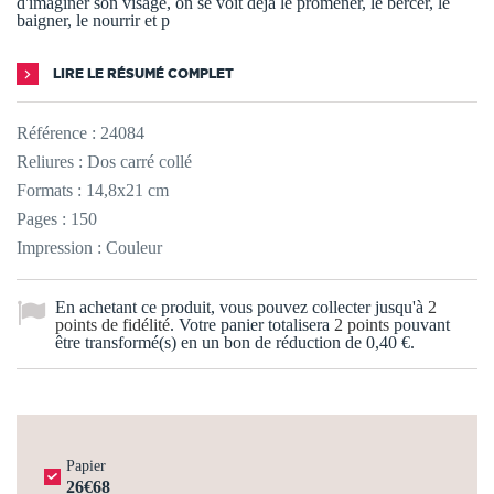
d'imaginer son visage, on se voit déjà le promener, le bercer, le
baigner, le nourrir et p
LIRE LE RÉSUMÉ COMPLET
Référence :
24084
Reliures : Dos carré collé
Formats : 14,8x21 cm
Pages : 150
Impression : Couleur
En achetant ce produit, vous pouvez collecter jusqu'à
2
points de fidélité
. Votre panier totalisera
2
points
pouvant
être transformé(s) en un bon de réduction de
0,40 €
.
Papier
26€68