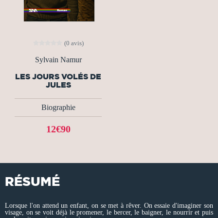
(0 avis)
Sylvain Namur
LES JOURS VOLÉS DE
JULES
Biographie
12€90
RÉSUMÉ
Lorsque l'on attend un enfant, on se met à rêver. On essaie d'imaginer son
visage, on se voit déjà le promener, le bercer, le baigner, le nourrir et puis