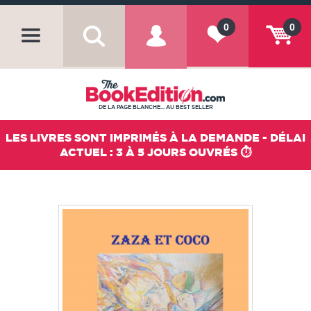
0
0
DE LA PAGE BLANCHE... AU BEST SELLER
LES LIVRES SONT IMPRIMÉS À LA DEMANDE - DÉLAI
ACTUEL : 3 À 5 JOURS OUVRÉS ⏱️