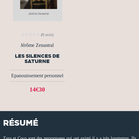
(0 avis)
Jérôme Zenastral
LES SILENCES DE
SATURNE
Epanouissement personnel
14€30
RÉSUMÉ
Zaza et Coco sont des personnages qui ont existé il y a très longtemps. Ils