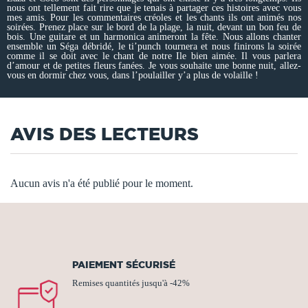
nous ont tellement fait rire que je tenais à partager ces histoires avec vous
mes amis. Pour les commentaires créoles et les chants ils ont animés nos
soirées. Prenez place sur le bord de la plage, la nuit, devant un bon feu de
bois. Une guitare et un harmonica animeront la fête. Nous allons chanter
ensemble un Séga débridé, le ti’punch tournera et nous finirons la soirée
comme il se doit avec le chant de notre Ile bien aimée. Il vous parlera
d’amour et de petites fleurs fanées. Je vous souhaite une bonne nuit, allez-
vous en dormir chez vous, dans l’poulailler y’a plus de volaille !
AVIS DES LECTEURS
Aucun avis n'a été publié pour le moment.
PAIEMENT SÉCURISÉ
Remises quantités jusqu'à -42%