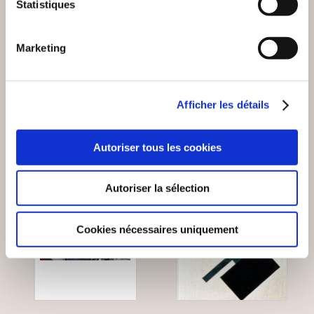
ENTRE
LES ASTÉROÏDES EN
Statistiques
PERFORMANCE ET
ASTROLOGIE
LÂCHER-PRISE
Marketing
Epanouissement personnel
Epanouissement personnel
14€50
13€00
Afficher les détails
Autoriser tous les cookies
Autoriser la sélection
Cookies nécessaires uniquement