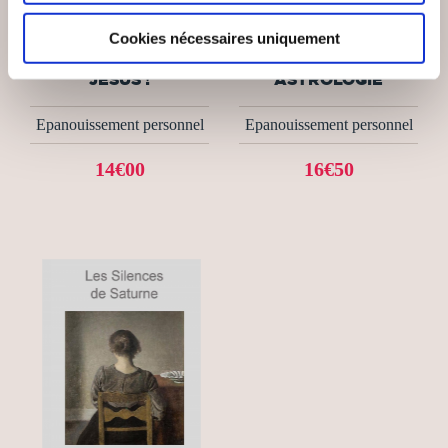
Lê Alexandre
Jérôme Zenastral
Cookies nécessaires uniquement
MA JOIE EST EN
NESSUS EN
JÉSUS !
ASTROLOGIE
Epanouissement personnel
Epanouissement personnel
14€00
16€50