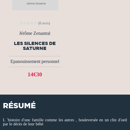
(0 avis)
Jérôme Zenastral
LES SILENCES DE
SATURNE
Epanouissement personnel
14€30
RÉSUMÉ
L 'histoire d'une famille comme les autres , bouleversée en un clin d'oeil
par le décès de leur bébé