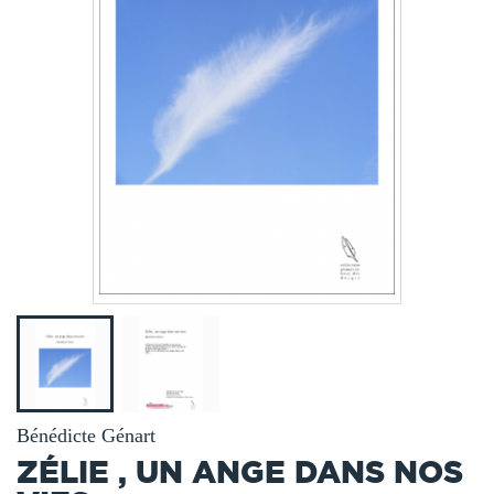
Bénédicte Génart
ZÉLIE , UN ANGE DANS NOS