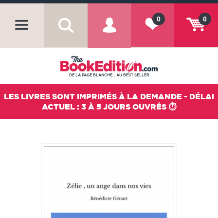
0
0
DE LA PAGE BLANCHE... AU BEST SELLER
LES LIVRES SONT IMPRIMÉS À LA DEMANDE - DÉLAI
ACTUEL : 3 À 5 JOURS OUVRÉS ⏱️