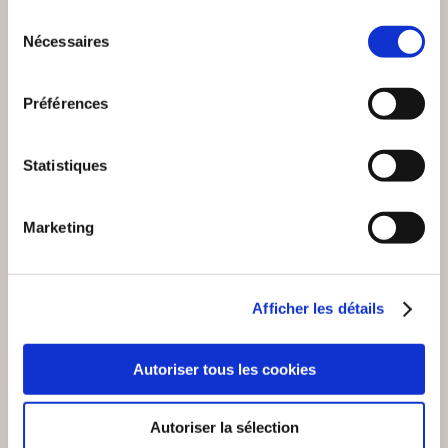
LÂCHER-PRISE
Sélection
Epanouissement personnel
Epanouissement personnel
Nécessaires
du
consentement
14€50
13€00
Préférences
Statistiques
Marketing
Afficher les détails
Autoriser tous les cookies
Autoriser la sélection
(0 avis)
(0 avis)