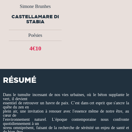
Simone Brunhes
CASTELLAMARE DI
STABIA
Poésies
4€10
RÉSUMÉ
Dans le tumulte incessant de nos vies urbaines, où le béton supplante le
vert, il devient
essentiel de retrouver un havre de paix. C’est dans cet esprit que s'ancre la
quête du zen en
plein air, une invitation à renouer avec l'essence même de notre être, au
cœur de
l'environnement naturel. L'époque contemporaine nous confronte
quotidiennement à un
stress omniprésent, faisant de la recherche de sérénité un enjeu de santé et
de bien-être