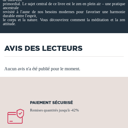
primordial. Le sujet central de ce livre est le zen en plein air – une pratique
ancestrale
revisité à l'aune de nos besoins modernes pour favoriser une harmonie
durable entre l'esprit,
le corps et la nature. Vous découvrirez comment la méditation et la zen
attitude.
AVIS DES LECTEURS
Aucun avis n'a été publié pour le moment.
PAIEMENT SÉCURISÉ
Remises quantités jusqu'à -42%