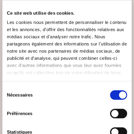
NEW
Ce site web utilise des cookies.
Les cookies nous permettent de personnaliser le contenu
et les annonces, d'offrir des fonctionnalités relatives aux
médias sociaux et d'analyser notre trafic. Nous
partageons également des informations sur l'utilisation de
notre site avec nos partenaires de médias sociaux, de
publicité et d'analyse, qui peuvent combiner celles-ci
avec d'autres informations que vous leur avez fournies
ou qu'ils ont collectées lors de votre utilisation de leurs
(0 avis)
(0 avis)
services.
Lola Guelle
Simon-Adjid Pesenti
Sélection
Nécessaires
du
D'OMBRE ET DE
AD APOLOGUM
consentement
PEAU
Préférences
Poésies
Poésies
11€00
10€00
Statistiques