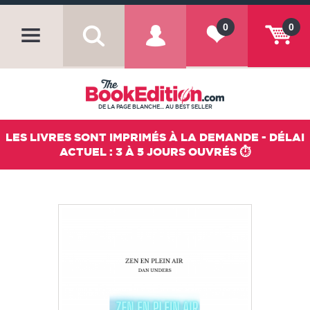
0
0
DE LA PAGE BLANCHE... AU BEST SELLER
LES LIVRES SONT IMPRIMÉS À LA DEMANDE - DÉLAI
ACTUEL : 3 À 5 JOURS OUVRÉS ⏱️