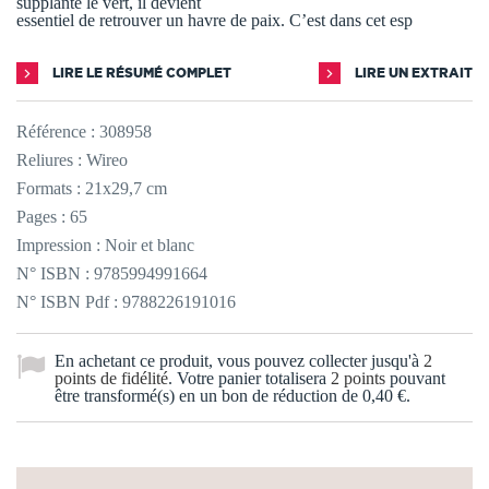
supplante le vert, il devient
essentiel de retrouver un havre de paix. C’est dans cet esp
LIRE LE RÉSUMÉ COMPLET
LIRE UN EXTRAIT
Référence :
308958
Reliures : Wireo
Formats : 21x29,7 cm
Pages : 65
Impression : Noir et blanc
N° ISBN : 9785994991664
N° ISBN Pdf : 9788226191016
En achetant ce produit, vous pouvez collecter jusqu'à
2
points de fidélité
. Votre panier totalisera
2
points
pouvant
être transformé(s) en un bon de réduction de
0,40 €
.