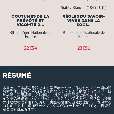
Staffe, Blanche (1845-1911)
COUTUMES DE LA
RÈGLES DU SAVOIR-
PRÉVÔTÉ ET
VIVRE DANS LA
VICOMTÉ D...
SOCI...
Bibliothèque Nationale de
Bibliothèque Nationale de
France
France
22€54
23€91
RÉSUMÉ
本書は、日本語を母語とする学習者のために作られたドイツ語学習
教材です。初級からC2まで段階的に学べるよう構成されており、日
常会話、実用語彙、文法解説、例文、練習問題と解答を通して、ド
イツ語の基礎をしっかり身につけることができます。独学にも授業
の補助教材にも適しており、実際の場面で自然に理解し、表現する
力を育てます。追加ワークブックはQRコードから利用でき、復習や
定着にも役立ちます。