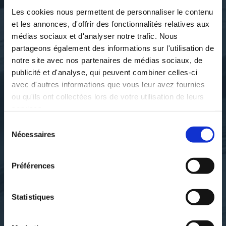
Les cookies nous permettent de personnaliser le contenu
et les annonces, d'offrir des fonctionnalités relatives aux
médias sociaux et d'analyser notre trafic. Nous
partageons également des informations sur l'utilisation de
notre site avec nos partenaires de médias sociaux, de
publicité et d'analyse, qui peuvent combiner celles-ci
avec d'autres informations que vous leur avez fournies
ou qu'ils ont collectées lors de votre utilisation de leurs
services.
Sélection
Yann Martinez
Yann Martinez
Nécessaires
du
L'EXIL DU PRINCE DES
L'HISOITRE DU
OCÉANS
DÉSCENDANT DE
consentement
POSÉIDON
Préférences
romans-fantastiques
romans-fantastiques
Statistiques
33€63
122€82