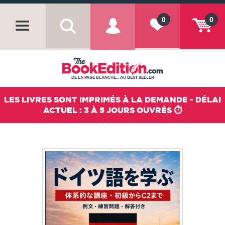
0
0
DE LA PAGE BLANCHE... AU BEST SELLER
LES LIVRES SONT IMPRIMÉS À LA DEMANDE - DÉLAI
ACTUEL : 3 À 5 JOURS OUVRÉS ⏱️