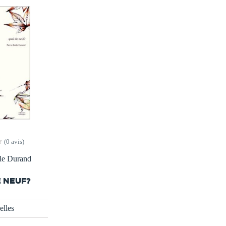
(0 avis)
le Durand
E NEUF?
lles