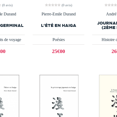
(0 avis)
(0 avis)
le Durand
Pierre-Emile Durand
André
JOURNAL
 GERMINAL
L'ÉTÉ EN HAIGA
(2ÈME 
its de voyage
Poésies
Histoire 
€00
25€00
26