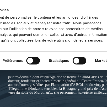
okies.
PUBLIER UN LIVRE
LIBRAIRIE
t de personnaliser le contenu et les annonces, d'offrir des
aux médias sociaux et d'analyser notre trafic. Nous partageons
 sur l'utilisation de notre site avec nos partenaires de médias
'analyse, qui peuvent combiner celles-ci avec d'autres informatio
qu'ils ont collectées lors de votre utilisation de leurs services.
ANDRÉ DURAND
Préférences
Statistiques
Market
Site de l'auteur :
http://pierre.emile.durand.free.fr
peintre-écrivain dont l'atelier-galerie se trouve à Saint-Gildas de
docteur, fondateur et ancien directeur général du Centre Franco-
auteur d'ouvrages édités par Flammarion (l'ABCdaire du vin), par 
Télégramme (Horizons sensibles, la Bretagne-grand prix de l'Aca
vues du golfe du Morbihan)... site personnel:http://pierre.emile.du