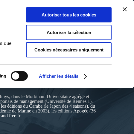
Qui sommes-nous ?
Nous contacter
Blog
Aide
0
0
Autoriser tous les cookies
Rechercher
Connexion
Ma liste
Panier
Autoriser la sélection
ns que
Cookies nécessaires uniquement
ing
Afficher les détails
 Rhuys, dans le Morbihan. Universitaire agrégé et
Japonais de management (Université de Rennes 1),
les éditions du Carabe (le Japon des 4 saisons), du
démie de Marine en 2003), les éditions Apogée (36
rand.free.fr