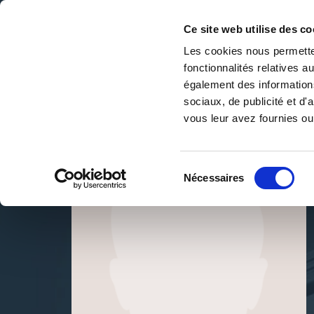
Ce site web utilise des co
Les cookies nous permetten
fonctionnalités relatives 
DE LA PAGE BLANCHE... AU BEST SELLER
également des informations
Accueil
/
André Durand
sociaux, de publicité et d
vous leur avez fournies ou 
Sélection
Nécessaires
du
consentement