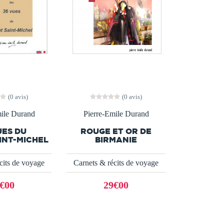
(0 avis)
(0 avis)
mile Durand
Pierre-Emile Durand
UES DU
ROUGE ET OR DE
INT-MICHEL
BIRMANIE
cits de voyage
Carnets & récits de voyage
€00
29€00