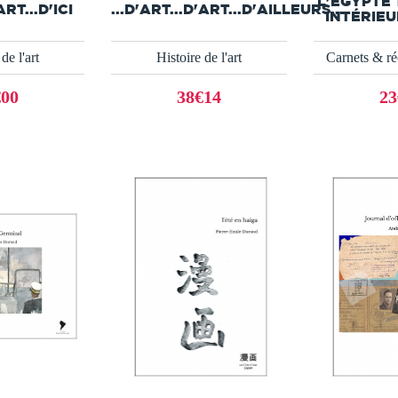
L'EGYPTE 
ART...D'ICI
...D'ART...D'ART...D'AILLEURS...
INTÉRIEU
de l'art
Histoire de l'art
Carnets & ré
€00
38€14
23