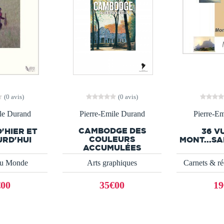
(0 avis)
(0 avis)
le Durand
Pierre-Emile Durand
Pierre-E
CAMBODGE DES
D'HIER ET
36 V
COULEURS
URD'HUI
MONT...SA
ACCUMULÉES
du Monde
Arts graphiques
Carnets & ré
€00
35€00
19