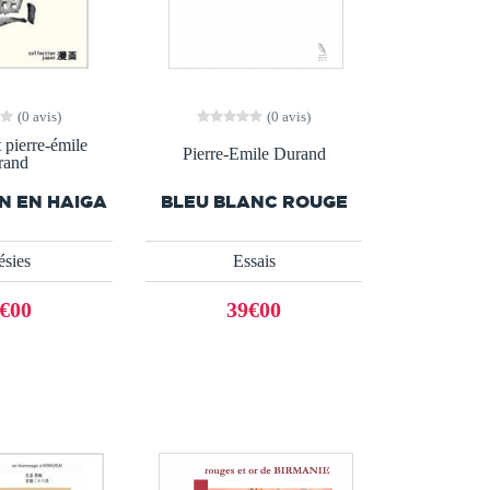
(0 avis)
(0 avis)
t pierre-émile
Pierre-Emile Durand
rand
N EN HAIGA
BLEU BLANC ROUGE
ésies
Essais
€00
39€00