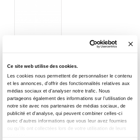
(0 avis)
Ce site web utilise des cookies.
Bastien Carré
Les cookies nous permettent de personnaliser le contenu
et les annonces, d'offrir des fonctionnalités relatives aux
TONTOUTA
médias sociaux et d'analyser notre trafic. Nous
partageons également des informations sur l'utilisation de
Océanie
notre site avec nos partenaires de médias sociaux, de
publicité et d'analyse, qui peuvent combiner celles-ci
6€00
avec d'autres informations que vous leur avez fournies
ou qu'ils ont collectées lors de votre utilisation de leurs
services.