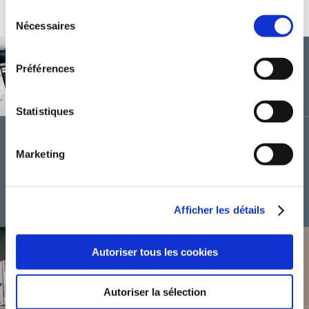
Sélection
Nécessaires
du
consentement
AIDE
Préférences
COMMENT ACHETER UN LIVRE
Statistiques
Vous avez trouvé un livre que vous souhaitez acheter mais ne savez
pas comment vous y prendre ? Découvrez notre tutoriel pour savoir
Marketing
comment acheter un livre auto-édité sur la
librairie en ligne
de
TheBookEdition.com.
VOIR L'AIDE
Afficher les détails
Autoriser tous les cookies
OFFRE
LES AVANTAGES LIBRAIRES
Autoriser la sélection