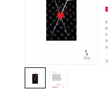
R
R
F
P
I