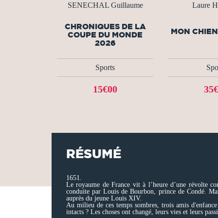
SENECHAL Guillaume
Laure H
CHRONIQUES DE LA
MON CHIEN
COUPE DU MONDE
2026
Sports
Spo
15€00
35
RÉSUMÉ
1651.
Le royaume de France vit à l’heure d’une révolte con
conduite par Louis de Bourbon, prince de Condé. Mazar
auprès du jeune Louis XIV.
Au milieu de ces temps sombres, trois amis d'enfance d
intacts ? Les choses ont changé, leurs vies et leurs pass