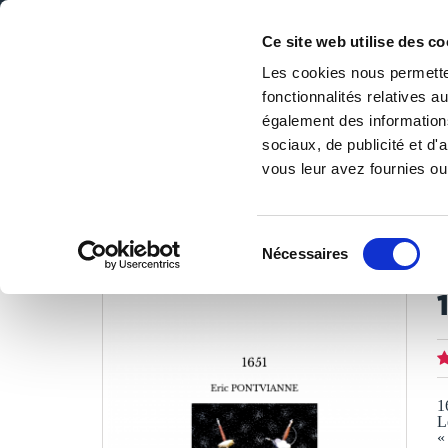
Ce site web utilise des co
Les cookies nous permetten
fonctionnalités relatives 
DE LA PAGE BLANCHE... AU BEST SELLER
également des informations
Accueil
/
Tous les livres
/
Littérature
/
Théâtre
/
1651
sociaux, de publicité et d
vous leur avez fournies ou 
LES LIVRES SON
Sélection
Nécessaires
du
E
consentement
1
L
«