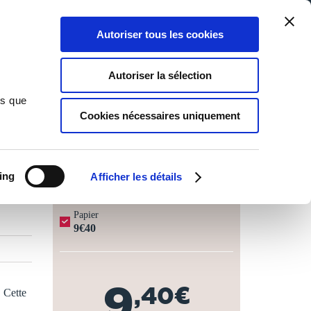
Qui sommes-nous ?
Nous contacter
Blog
Aide
0
0
Autoriser tous les cookies
Rechercher
Connexion
Ma liste
Panier
Autoriser la sélection
ns que
Cookies nécessaires uniquement
JOURS OUVRÉS ⏱️
ing
Afficher les détails
Papier
9€40
9
,40€
. Cette