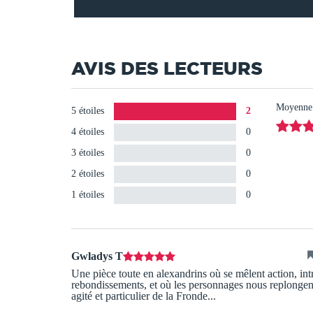
AVIS DES LECTEURS
Moyenne d
5 étoiles
2
4 étoiles
0
3 étoiles
0
2 étoiles
0
1 étoiles
0
Gwladys T
Une pièce toute en alexandrins où se mêlent action, intr
rebondissements, et où les personnages nous replongent
agité et particulier de la Fronde...