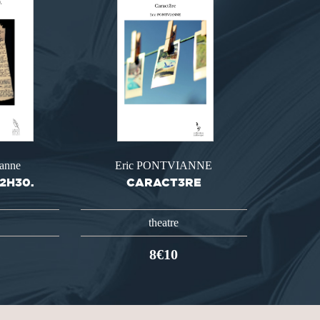
ianne
Eric PONTVIANNE
12H30.
CARACT3RE
theatre
8€10