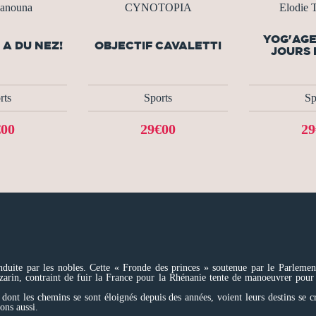
anouna
CYNOTOPIA
Elodie
YOG'AGE
 A DU NEZ!
OBJECTIF CAVALETTI
JOURS 
rts
Sports
Sp
€00
29€00
29
duite par les nobles. Cette « Fronde des princes » soutenue par le Parlement
in, contraint de fuir la France pour la Rhénanie tente de manoeuvrer pour re
ont les chemins se sont éloignés depuis des années, voient leurs destins se cr
ions aussi.