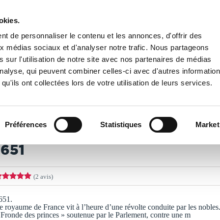
okies.
PUBLIER UN LIVRE
LIBRAIRIE
t de personnaliser le contenu et les annonces, d'offrir des
aux médias sociaux et d'analyser notre trafic. Nous partageons
 sur l'utilisation de notre site avec nos partenaires de médias
'analyse, qui peuvent combiner celles-ci avec d'autres informatio
qu'ils ont collectées lors de votre utilisation de leurs services.
T IMPRIMÉS À LA DEMANDE - DÉLAI ACTUEL : 3 À 5 
Préférences
Statistiques
Market
ric PONTVIANNE
1651
(2 avis)
651.
e royaume de France vit à l’heure d’une révolte conduite par les nobles
 Fronde des princes » soutenue par le Parlement, contre une m