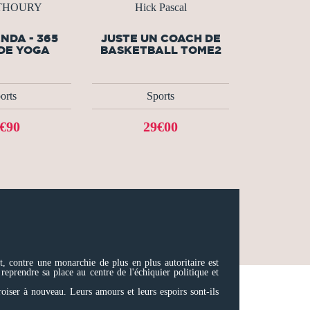
 THOURY
Hick Pascal
NDA - 365
JUSTE UN COACH DE
DE YOGA
BASKETBALL TOME2
orts
Sports
€90
29€00
, contre une monarchie de plus en plus autoritaire est
prendre sa place au centre de l'échiquier politique et
oiser à nouveau. Leurs amours et leurs espoirs sont-ils