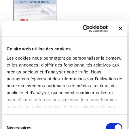
Ce site web utilise des cookies.
Les cookies nous permettent de personnaliser le contenu
et les annonces, d'offrir des fonctionnalités relatives aux
médias sociaux et d'analyser notre trafic. Nous
(1 avis)
partageons également des informations sur l'utilisation de
Fabian LAFARGUE
notre site avec nos partenaires de médias sociaux, de
publicité et d'analyse, qui peuvent combiner celles-ci
LE PETIT GARCON
ROUGE
avec d'autres informations que vous leur avez fournies
ou qu'ils ont collectées lors de votre utilisation de leurs
De 8 à 12 ans
services.
Sélection
7€50
Nécessaires
du