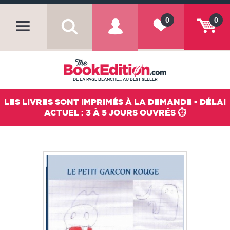
0
0
DE LA PAGE BLANCHE... AU BEST SELLER
LES LIVRES SONT IMPRIMÉS À LA DEMANDE - DÉLAI
ACTUEL : 3 À 5 JOURS OUVRÉS ⏱️