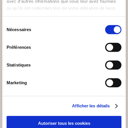
avec d'autres informations que vous leur avez fournies
ou qu'ils ont collectées lors de votre utilisation de leurs
services.
Sélection
Nécessaires
du
consentement
Préférences
Statistiques
(0 avis)
Marketing
Anaïs Steffan
J'AI RÊVÉ DE TOI
CETTE NUIT
Afficher les détails
Romans étrangers
Autoriser tous les cookies