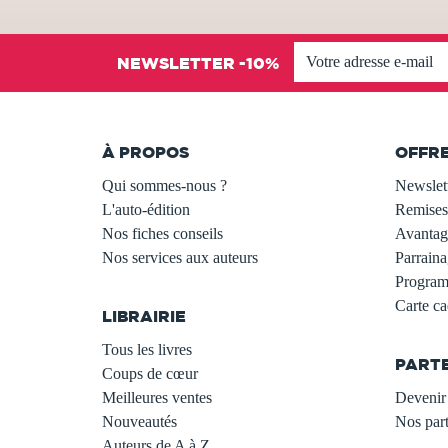
NEWSLETTER -10%
À PROPOS
OFFR
Qui sommes-nous ?
Newslet
L'auto-édition
Remises
Nos fiches conseils
Avantage
Nos services aux auteurs
Parraina
.
Programm
Carte c
LIBRAIRIE
.
Tous les livres
PART
Coups de cœur
Meilleures ventes
Devenir 
Nouveautés
Nos part
Auteurs de A à Z