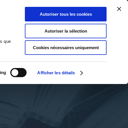
Qui sommes-nous ?
Nous contacter
Blog
Aide
0
0
Autoriser tous les cookies
Rechercher
Connexion
Ma liste
Panier
Autoriser la sélection
ns que
Cookies nécessaires uniquement
ing
Afficher les détails