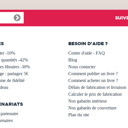
SUIV
ES
BESOIN D'AIDE ?
ter -10%
Centre d'aide - FAQ
 quantités -42%
Blog
s libraires -30%
Nous contacter
ge : partagez 5€
Comment publier un livre ?
e de fidélité
Comment acheter un livre ?
adeau
Délais de fabrication et livraison
Calculer le prix de fabrication
Nos gabarits intérieur
ENARIATS
Nos gabarits de couverture
partenaire
Plan du site
enaires