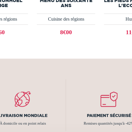
RUNHUEL
MENU DES SOIXANTE
LES PIEDS 
IGE
ANS
L'EC
s régions
Cuisine des régions
Hu
60
8€00
11
LIVRAISON MONDIALE
PAIEMENT SÉCURISÉ
À domicile ou en point relais
Remises quantités jusqu'à -4