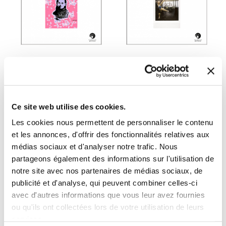
(0 avis)
(0 avis)
Muriel Millot Mercuriale
Muriel Millot Mercuriale
Ce site web utilise des cookies.
VOUS AVEZ DIT
LA MÉDITERRANÉE
Les cookies nous permettent de personnaliser le contenu
VINTAGE ?
et les annonces, d'offrir des fonctionnalités relatives aux
médias sociaux et d'analyser notre trafic. Nous
Photographie
Photographie
partageons également des informations sur l'utilisation de
notre site avec nos partenaires de médias sociaux, de
16€70
15€70
publicité et d'analyse, qui peuvent combiner celles-ci
avec d'autres informations que vous leur avez fournies
ou qu'ils ont collectées lors de votre utilisation de leurs
services.