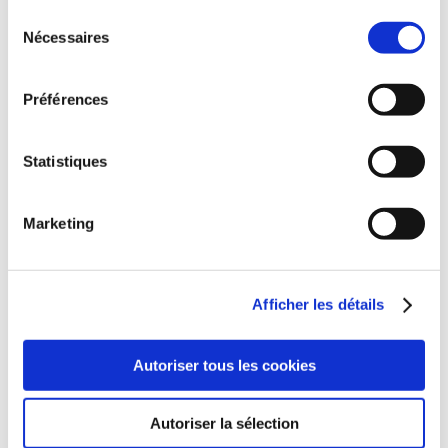
Sélection
Nécessaires
du
consentement
Préférences
Statistiques
Marketing
(0 avis)
(0 avis)
Muriel Millot Mercuriale
Muriel Millot Mercuriale
Afficher les détails
AU BOUT DE
VOIR LA MER
L'IMPASSE
Autoriser tous les cookies
France
Carnets & récits de voyage
Autoriser la sélection
15€00
28€00