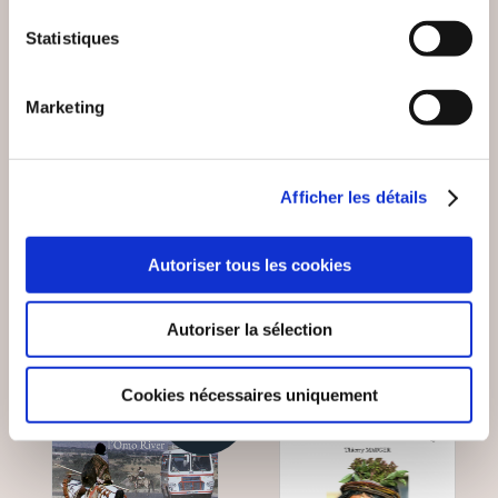
Statistiques
(0 avis)
(0 avis)
Marketing
Emile MATIGNON
Amit Weisberger
DES CAILLOUX DANS
CESSEZ-LE-FEU
LES POCHES..
Afficher les détails
Carnets & récits de voyage
Carnets & récits de voyage
Autoriser tous les cookies
20€07
12€00
Autoriser la sélection
Cookies nécessaires uniquement
NEW