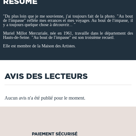
RÉSUMÉ
"Du plus loin que je me souvienne, j'ai toujours fait de la photo. "Au bout
de l'impasse" reflète mes errances et mes voyages. Au bout de l'impasse, il
y a toujours quelque chose à découvrir... "
Muriel Millot Mercuriale, née en 1961, travaille dans le département des
Hauts-de-Seine. "Au bout de l'impasse" est son troisième recueil.
Elle est membre de la Maison des Artistes.
AVIS DES LECTEURS
Aucun avis n'a été publié pour le moment.
PAIEMENT SÉCURISÉ