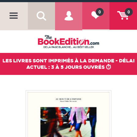
0
0
DE LA PAGE BLANCHE... AU BEST SELLER
LES LIVRES SONT IMPRIMÉS À LA DEMANDE - DÉLAI
ACTUEL : 3 À 5 JOURS OUVRÉS ⏱️