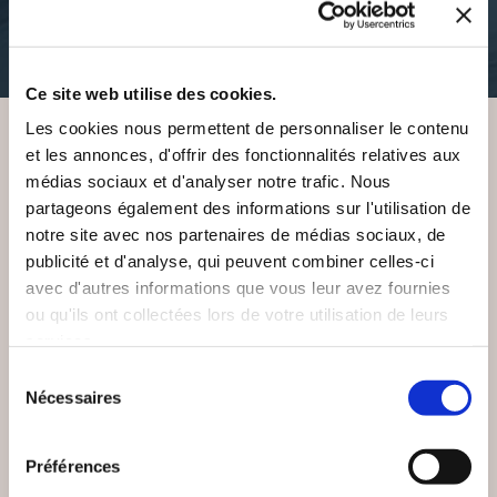
poesies
photographie-
10€50
15€70
Ce site web utilise des cookies.
Les cookies nous permettent de personnaliser le contenu
et les annonces, d'offrir des fonctionnalités relatives aux
VOUS AIMEREZ AUSSI
médias sociaux et d'analyser notre trafic. Nous
partageons également des informations sur l'utilisation de
notre site avec nos partenaires de médias sociaux, de
publicité et d'analyse, qui peuvent combiner celles-ci
avec d'autres informations que vous leur avez fournies
ou qu'ils ont collectées lors de votre utilisation de leurs
services.
Sélection
Nécessaires
du
consentement
Préférences