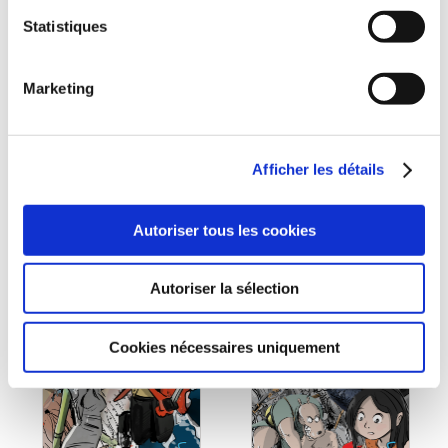
Anthony Faucheux
Anthony Faucheux
Statistiques
LE DESSIN DE LA
REDFOX 4 : LE
SEMAINE 2011
GUERRIER ROUGE
Marketing
Humour
Aventure
12€00
10€00
Afficher les détails
Autoriser tous les cookies
Autoriser la sélection
Cookies nécessaires uniquement