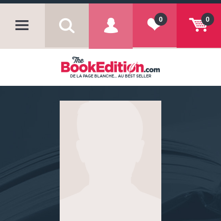
0
0
DE LA PAGE BLANCHE... AU BEST SELLER