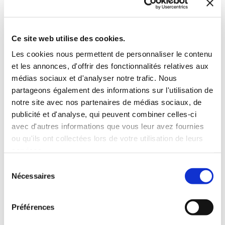
Aventure
Histoires illustrées
9€00
10€00
Ce site web utilise des cookies.
Les cookies nous permettent de personnaliser le contenu
et les annonces, d'offrir des fonctionnalités relatives aux
médias sociaux et d'analyser notre trafic. Nous
partageons également des informations sur l'utilisation de
notre site avec nos partenaires de médias sociaux, de
publicité et d'analyse, qui peuvent combiner celles-ci
avec d'autres informations que vous leur avez fournies
ou qu'ils ont collectées lors de votre utilisation de leurs
services.
Sélection
Nécessaires
du
consentement
Préférences
(0 avis)
(0 avis)