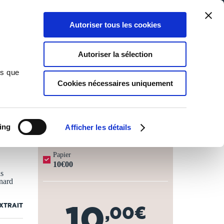
Qui sommes-nous ?
Nous contacter
Blog
Aide
0
0
Autoriser tous les cookies
Rechercher
Connexion
Ma liste
Panier
Autoriser la sélection
ns que
Cookies nécessaires uniquement
JOURS OUVRÉS ⏱️
ing
Afficher les détails
Papier
10€00
is
enard
10
EXTRAIT
,00€