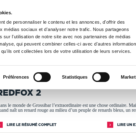
okies.
PUBLIER UN LIVRE
LIBRAIRIE
t de personnaliser le contenu et les annonces, d'offrir des
aux médias sociaux et d'analyser notre trafic. Nous partageons
 sur l'utilisation de notre site avec nos partenaires de médias
'analyse, qui peuvent combiner celles-ci avec d'autres informatio
qu'ils ont collectées lors de votre utilisation de leurs services.
T IMPRIMÉS À LA DEMANDE - DÉLAI ACTUEL : 3 À 5 
Préférences
Statistiques
Market
nthony Faucheux
REDFOX 2
ans le monde de Grossibar l’extraordinaire est une chose ordinaire. Ma
uand naît un renard rouge au milieu d’un peuple de renards bleus, un r
LIRE LE RÉSUMÉ COMPLET
LIRE UN 