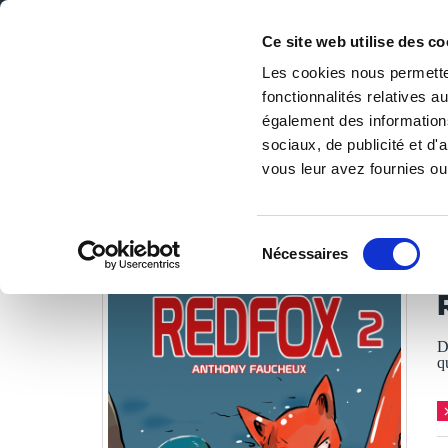
Ce site web utilise des co
Les cookies nous permetten
fonctionnalités relatives 
DE LA PAGE BLANCHE... AU BEST SELLER
également des informations
Accueil
/
Tous les livres
/
BD
/
Aventure
/
Redfox 2
sociaux, de publicité et d
vous leur avez fournies ou 
LES LIVRES SON
Sélection
Nécessaires
du
A
consentement
D
q