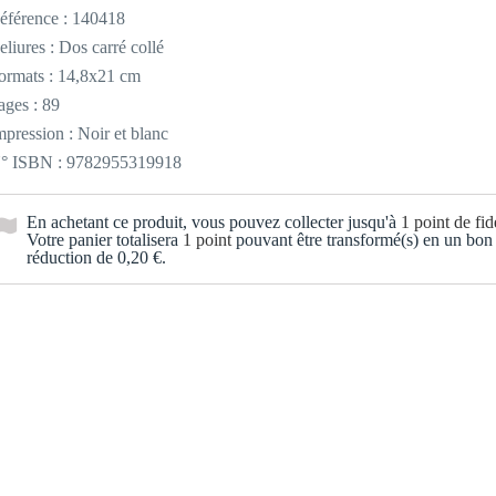
éférence :
140418
eliures : Dos carré collé
ormats : 14,8x21 cm
ages : 89
mpression : Noir et blanc
° ISBN : 9782955319918
En achetant ce produit, vous pouvez collecter jusqu'à
1
point de fidé
Votre panier totalisera
1
point
pouvant être transformé(s) en un bon
réduction de
0,20 €
.