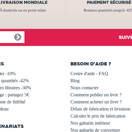
LIVRAISON MONDIALE
PAIEMENT SÉCURISÉ
À domicile ou en point relais
Remises quantités jusqu'à -4
SUIV
ES
BESOIN D'AIDE ?
ter -10%
Centre d'aide - FAQ
 quantités -42%
Blog
s libraires -30%
Nous contacter
ge : partagez 5€
Comment publier un livre ?
e de fidélité
Comment acheter un livre ?
adeau
Délais de fabrication et livraison
Calculer le prix de fabrication
Nos gabarits intérieur
ENARIATS
Nos gabarits de couverture