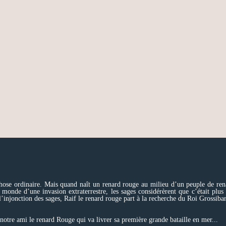
chose ordinaire. Mais quand naît un renard rouge au milieu d’un peuple de r
monde d’une invasion extraterrestre, les sages considérèrent que c’était plus e
’injonction des sages, Raif le renard rouge part à la recherche du Roi Grossibar
tre ami le renard Rouge qui va livrer sa première grande bataille en mer...