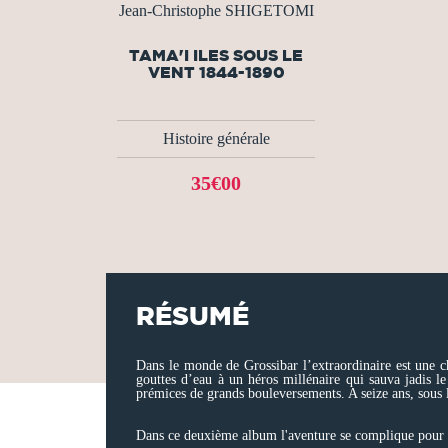
Jean-Christophe SHIGETOMI
TAMA'I ILES SOUS LE
VENT 1844-1890
Histoire générale
35€00
RÉSUMÉ
Dans le monde de Grossibar l’extraordinaire est une 
gouttes d’eau à un héros millénaire qui sauva jadis le 
prémices de grands bouleversements. A seize ans, sous l
Dans ce deuxième album l'aventure se complique pour no