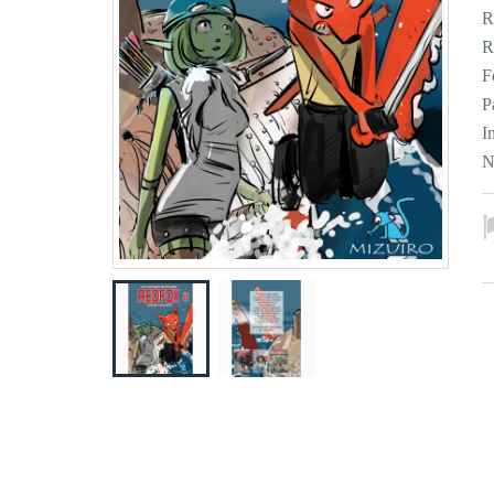
R
R
F
P
I
N