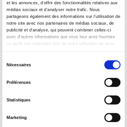
et les annonces, d'offrir des fonctionnalités relatives aux
médias sociaux et d'analyser notre trafic. Nous
partageons également des informations sur l'utilisation de
notre site avec nos partenaires de médias sociaux, de
publicité et d'analyse, qui peuvent combiner celles-ci
avec d'autres informations que vous leur avez fournies
ou qu'ils ont collectées lors de votre utilisation de leurs
services.
Sélection
Nécessaires
du
consentement
(0 avis)
(0 avis)
Préférences
Christelle NathSoL
Christelle NathSoL
REFLETS D'AIMER
À FLEUR DE MAUX
Statistiques
Poésies
Poésies
Marketing