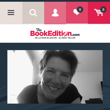
0
0
DE LA PAGE BLANCHE... AU BEST SELLER